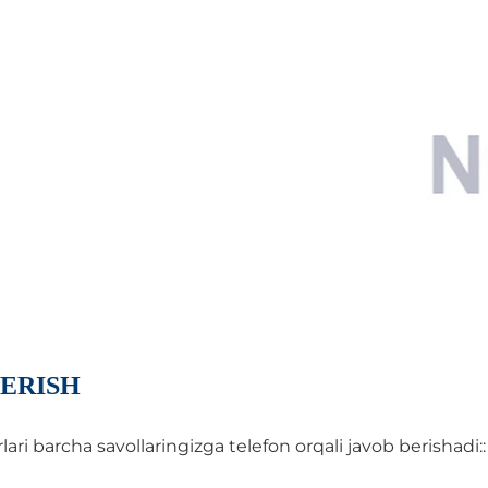
ERISH
i barcha savollaringizga telefon orqali javob berishadi::