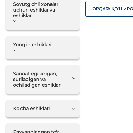
Sovutgichli xonalar
ОРQАГА ҚO‘Н‘ИР
uchun eshiklar va
eshiklar
Yong'in eshiklari
Sanoat egiladigan,
suriladigan va
ochiladigan eshiklari
Ko'cha eshiklari
Payvandlangan to'r