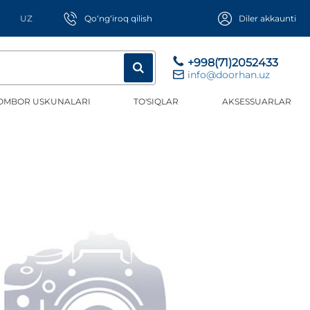
UZ
Qo‘ng‘iroq qilish
Diler akkaunti
+998(71)2052433
info@doorhan.uz
OMBOR USKUNALARI
TO'SIQLAR
AKSESSUARLAR