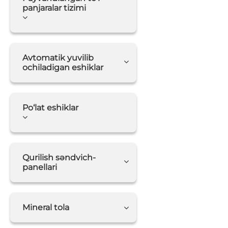
panjaralar tizimi
Avtomatik yuvilib
ochiladigan eshiklar
Po‘lat eshiklar
Qurilish səndvich-
panellari
Mineral tola