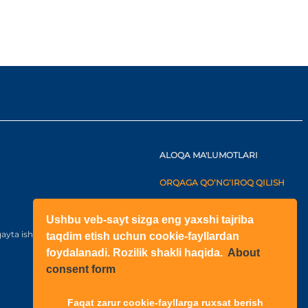
ALOQA MA'LUMOTLARI
ORQAGA QO‘NG‘IROQ QILISH
+998(71)2052433
Ushbu veb-sayt sizga eng yaxshi tajriba
+998(71)2052422
ayta ishlash bo‘yicha kelishuv
taqdim etish uchun cookie-fayllardan
foydalanadi. Rozilik shakli haqida.
About
O‘zbekiston
consent form
Shahar: Toshkent, Yangihayot
tuman, Fayzli MFY, Raihon
ko‘chasi, N6-1003 qurilish
Faqat zarur cookie-fayllarga ruxsat berish