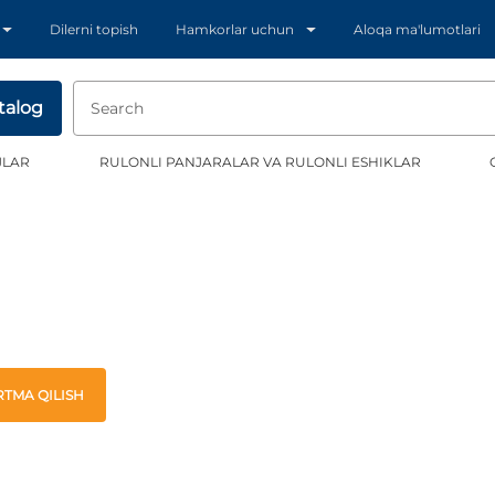
Dilerni topish
Hamkorlar uchun
Aloqa ma'lumotlari
talog
JLAR
RULONLI PANJARALAR VA RULONLI ESHIKLAR
TMA QILISH