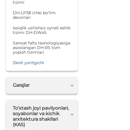
tizimi
DH-LP38 ichki bo‘lim
devorlari
Issiqlik uzilishsiz oynali eshik
tizimi DH-DW45
Sanoat falts texnologiyasiga
asoslangan DH-RS tom
yopish tizimlari
Zenit yoritgichi
Garajlar
To‘xtash joyi pavilyonlari,
soyabonlar va kichik
arxitektura shakllari
(KAS)