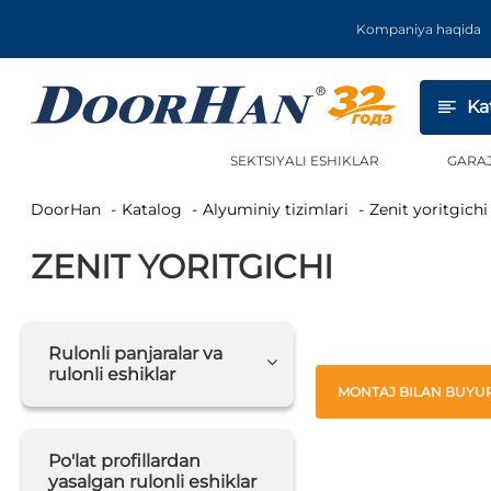
Kompaniya haqida
Ka
SEKTSIYALI ESHIKLAR
GARA
DoorHan
Katalog
Alyuminiy tizimlari
Zenit yoritgichi
ZENIT YORITGICHI
Rulonli panjaralar va
rulonli eshiklar
MONTAJ BILAN BUYUR
Po'lat profillardan
yasalgan rulonli eshiklar