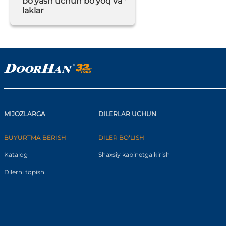
bo'yash uchun bo'yoq va
laklar
MIJOZLARGA
DILERLAR UCHUN
BUYURTMA BERISH
DILER BO‘LISH
Katalog
Shaxsiy kabinetga kirish
Dilerni topish