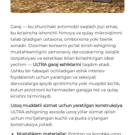
Garaj — bu shunchaki avtomobil saqlash joyi emas,
bu ko'pincha ishonchli himoya va qulay mikroiqlimni
talab qiladigan ustaxona, omborxona yoki texnik
xonadir. DoorHan konserni po'lat kirish eshigining
mustahkamligini zamonaviy darvozalarning issiqlik
izolyatsiyasi va estetikasi bilan birlashtirgan ideal
yechim —
ULTRA garaj eshiklarini
taqdim etadi.
Ushbu bir tabaqali ochiladigan eshik intensiv
foydalanish uchun yaratilgan va seksiyali
darvozalarga ajoyib qo'shimcha yoki muqobil bo'lib,
butun polotnoni ko'tarmasdan garajga tez va qulay
kirishni ta'minlaydi.
Uzoq muddatli xizmat uchun yaratilgan konstruksiya.
ULTRA eshigining asosida uzoq yillar xizmat qilish
uchun mo'ljallangan kuchli va puxta o'ylangan
konstruksiya yotadi:
Mustahkam materiallar:
Polotno va korobka uzoq