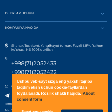
Buyurtma berish
DILERLAR UCHUN
Katalog
Diler bo‘lish
Dilerni topish
KOMPANIYA HAQIDA
Shaxsiy kabinetga kirish
Kompaniya tarixi
Shahar: Toshkent, Yangihayot tuman, Fayzli MFY, Raihon
ko‘chasi, N6-1003 qurilish
+998(71)2052433
+998(71)2052422
Ushbu veb-sayt sizga eng yaxshi tajriba
info@doorhan.uz
taqdim etish uchun cookie-fayllardan
foydalanadi. Rozilik shakli haqida.
About
consent form
Terms of use
Maxfiylik siyosati
Faqat zarur cookie-