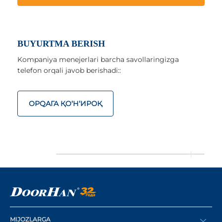
BUYURTMA BERISH
Kompaniya menejerlari barcha savollaringizga
telefon orqali javob berishadi::
ОРQАГА ҚO‘Н‘ИРОҚ
MIJOZLARGA