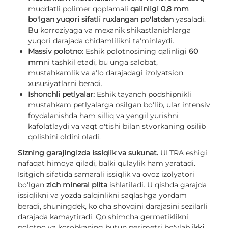
muddatli polimer qoplamali
qalinligi 0,8 mm
bo'lgan yuqori sifatli ruxlangan po'latdan
yasaladi.
Bu korroziyaga va mexanik shikastlanishlarga
yuqori darajada chidamlilikni ta'minlaydi.
Massiv polotno:
Eshik polotnosining qalinligi
60
mm
ni tashkil etadi, bu unga salobat,
mustahkamlik va a'lo darajadagi izolyatsion
xususiyatlarni beradi.
Ishonchli petlyalar:
Eshik tayanch podshipnikli
mustahkam petlyalarga osilgan bo'lib, ular intensiv
foydalanishda ham silliq va yengil yurishni
kafolatlaydi va vaqt o'tishi bilan stvorkaning osilib
qolishini oldini oladi.
Sizning garajingizda issiqlik va sukunat.
ULTRA eshigi
nafaqat himoya qiladi, balki qulaylik ham yaratadi.
Isitgich sifatida samarali issiqlik va ovoz izolyatori
bo'lgan
zich mineral plita
ishlatiladi. U qishda garajda
issiqlikni va yozda salqinlikni saqlashga yordam
beradi, shuningdek, ko'cha shovqini darajasini sezilarli
darajada kamaytiradi. Qo'shimcha germetiklikni
polotno va korobkaning butun perimetri bo'ylab
ikki