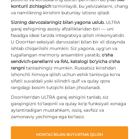
konturli zichlagich
ta'minlaydi, bu yelvizaklarni, chang
va namlikning kirishini butunlay istisno qiladi.
Sizning darvozalaringiz bilan yagona uslub.
ULTRA
garaj eshigining asosiy afzalliklaridan biri — uni
fasadga ideal tarzda integratsiya qilish imkoniyatidir.
U DoorHan seksiyali darvozalari bilan bir xil dizaynda
ishlab chiqarilishi mumkin. Siz yagona, uyg'un va
tugallangan me'moriy ansamblni yaratib,
o'sha
sendvich-panellarni va RAL katalogi bo'yicha o'sha
rangni
tanlashingiz mumkin. Ruxsatsiz kirishdan
ishonchli himoya qilish uchun eshik tanlovga ko'ra
sifatli suvaldali yoki silindrli qulf va qulay qora
rangdagi bosim tutqichi bilan jihozlanadi.
DoorHan'dan ULTRA garaj eshigini tanlab, siz
garajingizni to'laqonli va qulay ko'p funksiyali xonaga
aylantiradigan mustahkam, issiq, xavfsiz va
zamonaviy yechimga ega bo'lasiz.
MONTAJ BILAN BUYURTMA QILISH