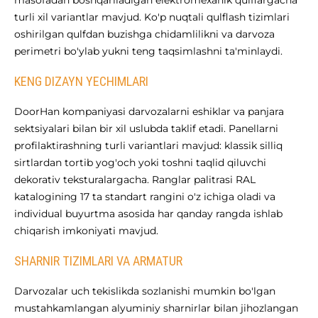
masofadan boshqariladigan elektromexanik qulflargacha
turli xil variantlar mavjud. Ko'p nuqtali qulflash tizimlari
oshirilgan qulfdan buzishga chidamlilikni va darvoza
perimetri bo'ylab yukni teng taqsimlashni ta'minlaydi.
KENG DIZAYN YECHIMLARI
DoorHan kompaniyasi darvozalarni eshiklar va panjara
sektsiyalari bilan bir xil uslubda taklif etadi. Panellarni
profilaktirashning turli variantlari mavjud: klassik silliq
sirtlardan tortib yog'och yoki toshni taqlid qiluvchi
dekorativ teksturalargacha. Ranglar palitrasi RAL
katalogining 17 ta standart rangini o'z ichiga oladi va
individual buyurtma asosida har qanday rangda ishlab
chiqarish imkoniyati mavjud.
SHARNIR TIZIMLARI VA ARMATUR
Darvozalar uch tekislikda sozlanishi mumkin bo'lgan
mustahkamlangan alyuminiy sharnirlar bilan jihozlangan