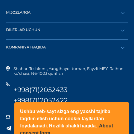
MIJOZLARGA
Buyurtma berish
DILERLAR UCHUN
Katalog
Diler bo‘lish
Dilerni topish
KOMPANIYA HAQIDA
Shaxsiy kabinetga kirish
Kompaniya tarixi
Shahar: Toshkent, Yangihayot tuman, Fayzli MFY, Raihon
ko‘chasi, N6-1003 qurilish
+998(71)2052433
+998(71)2052422
Ushbu veb-sayt sizga eng yaxshi tajriba
info@doorhan.uz
taqdim etish uchun cookie-fayllardan
foydalanadi. Rozilik shakli haqida.
About
consent form