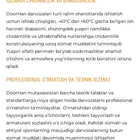
IQLIMGA CHIDAMLILIK VA BARDOSHLILIK
DoorHan darvozalari turli iqlim sharoitlarida ishlatish
uchun ishlab chiqilgan. -40°C dan +60°C gacha bo'lgan ish
harorati diapazoni, shuningdek yuqori namlikka
chidamlilik va ultrabinafsha nurlanishga chidamlilik
konstruksiyaning uzoq xizmat muddatini ta'minlaydi.
Yuqori sifatli perimetr bo'ylab sızdırmazliklar shamol
o'tishini va atmosfera yog'inlarining kirib borishini istisno
qiladi.
PROFESSIONAL O'RNATISH VA TEXNIK XIZMAT
DoorHan mutaxassislari barcha texnik talablar va
standartlarga rioya qilgan holda darvozalarni professional
o'rnatishni ta'minlaydilar. O'rnatishdan oldingi
tayyorgarlik aniq o'lchovlarni, teshikni tayyorlash va
armaturani sozlashni o'z ichiga oladi. Kafolat xizmati va
ehtiyot qismlarning mavjudligi darvozalarning butun
xizmat muddati davomida muammosiz ishlashini