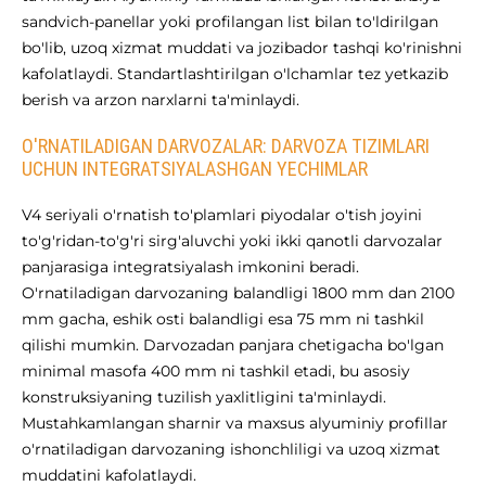
sandvich-panellar yoki profilangan list bilan to'ldirilgan
bo'lib, uzoq xizmat muddati va jozibador tashqi ko'rinishni
kafolatlaydi. Standartlashtirilgan o'lchamlar tez yetkazib
berish va arzon narxlarni ta'minlaydi.
O'RNATILADIGAN DARVOZALAR: DARVOZA TIZIMLARI
UCHUN INTEGRATSIYALASHGAN YECHIMLAR
V4 seriyali o'rnatish to'plamlari piyodalar o'tish joyini
to'g'ridan-to'g'ri sirg'aluvchi yoki ikki qanotli darvozalar
panjarasiga integratsiyalash imkonini beradi.
O'rnatiladigan darvozaning balandligi 1800 mm dan 2100
mm gacha, eshik osti balandligi esa 75 mm ni tashkil
qilishi mumkin. Darvozadan panjara chetigacha bo'lgan
minimal masofa 400 mm ni tashkil etadi, bu asosiy
konstruksiyaning tuzilish yaxlitligini ta'minlaydi.
Mustahkamlangan sharnir va maxsus alyuminiy profillar
o'rnatiladigan darvozaning ishonchliligi va uzoq xizmat
muddatini kafolatlaydi.