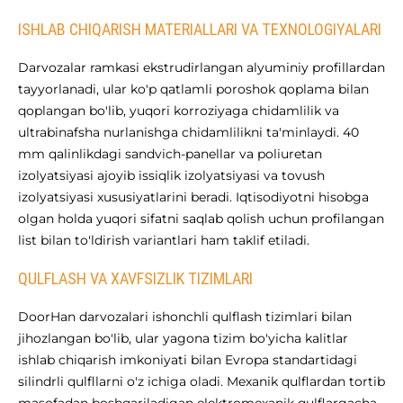
ISHLAB CHIQARISH MATERIALLARI VA TEXNOLOGIYALARI
Darvozalar ramkasi ekstrudirlangan alyuminiy profillardan
tayyorlanadi, ular ko'p qatlamli poroshok qoplama bilan
qoplangan bo'lib, yuqori korroziyaga chidamlilik va
ultrabinafsha nurlanishga chidamlilikni ta'minlaydi. 40
mm qalinlikdagi sandvich-panellar va poliuretan
izolyatsiyasi ajoyib issiqlik izolyatsiyasi va tovush
izolyatsiyasi xususiyatlarini beradi. Iqtisodiyotni hisobga
olgan holda yuqori sifatni saqlab qolish uchun profilangan
list bilan to'ldirish variantlari ham taklif etiladi.
QULFLASH VA XAVFSIZLIK TIZIMLARI
DoorHan darvozalari ishonchli qulflash tizimlari bilan
jihozlangan bo'lib, ular yagona tizim bo'yicha kalitlar
ishlab chiqarish imkoniyati bilan Evropa standartidagi
silindrli qulfllarni o'z ichiga oladi. Mexanik qulflardan tortib