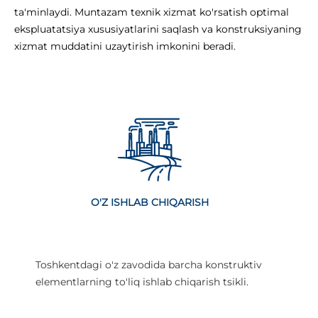
ta'minlaydi. Muntazam texnik xizmat ko'rsatish optimal
ekspluatatsiya xususiyatlarini saqlash va konstruksiyaning
xizmat muddatini uzaytirish imkonini beradi.
O'Z ISHLAB CHIQARISH
Toshkentdagi o'z zavodida barcha konstruktiv
elementlarning to'liq ishlab chiqarish tsikli.
i
x