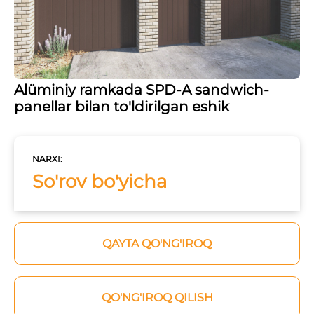
Alüminiy ramkada SPD-A sandwich-
panellar bilan to'ldirilgan eshik
NARXI:
So'rov bo'yicha
QAYTA QO'NG'IROQ
QO'NG'IROQ QILISH