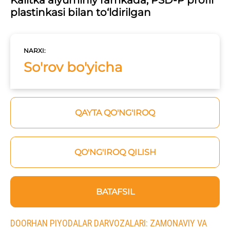
Kalitka alyuminiy ramkada, PSD-P profil
plastinkasi bilan to‘ldirilgan
NARXI:
So'rov bo'yicha
QAYTA QO'NG'IROQ
QO'NG'IROQ QILISH
BATAFSIL
DOORHAN PIYODALAR DARVOZALARI: ZAMONAVIY VA