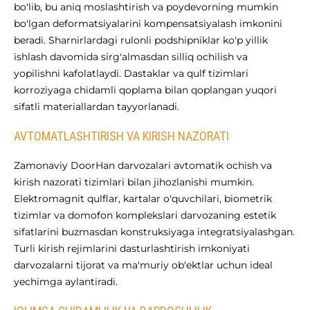
bo'lib, bu aniq moslashtirish va poydevorning mumkin
bo'lgan deformatsiyalarini kompensatsiyalash imkonini
beradi. Sharnirlardagi rulonli podshipniklar ko'p yillik
ishlash davomida sirg'almasdan silliq ochilish va
yopilishni kafolatlaydi. Dastaklar va qulf tizimlari
korroziyaga chidamli qoplama bilan qoplangan yuqori
sifatli materiallardan tayyorlanadi.
AVTOMATLASHTIRISH VA KIRISH NAZORATI
Zamonaviy DoorHan darvozalari avtomatik ochish va
kirish nazorati tizimlari bilan jihozlanishi mumkin.
Elektromagnit qulflar, kartalar o'quvchilari, biometrik
tizimlar va domofon komplekslari darvozaning estetik
sifatlarini buzmasdan konstruksiyaga integratsiyalashgan.
Turli kirish rejimlarini dasturlashtirish imkoniyati
darvozalarni tijorat va ma'muriy ob'ektlar uchun ideal
yechimga aylantiradi.