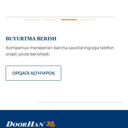
BUYURTMA BERISH
Kompaniya menejerlari barcha savollaringizga telefon
orqali javob berishadi::
ОРQАГА ҚO‘Н‘ИРОҚ