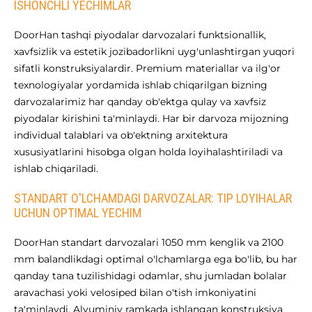
ISHONCHLI YECHIMLAR
DoorHan tashqi piyodalar darvozalari funktsionallik,
xavfsizlik va estetik jozibadorlikni uyg'unlashtirgan yuqori
sifatli konstruksiyalardir. Premium materiallar va ilg'or
texnologiyalar yordamida ishlab chiqarilgan bizning
darvozalarimiz har qanday ob'ektga qulay va xavfsiz
piyodalar kirishini ta'minlaydi. Har bir darvoza mijozning
individual talablari va ob'ektning arxitektura
xususiyatlarini hisobga olgan holda loyihalashtiriladi va
ishlab chiqariladi.
STANDART O'LCHAMDAGI DARVOZALAR: TIP LOYIHALAR
UCHUN OPTIMAL YECHIM
DoorHan standart darvozalari 1050 mm kenglik va 2100
mm balandlikdagi optimal o'lchamlarga ega bo'lib, bu har
qanday tana tuzilishidagi odamlar, shu jumladan bolalar
aravachasi yoki velosiped bilan o'tish imkoniyatini
ta'minlaydi. Alyuminiy ramkada ishlangan konstruksiya