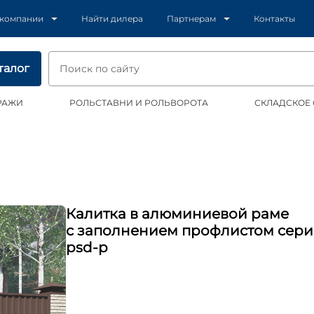
 компании
Найти дилера
Партнерам
Контакты
талог
РАЖИ
РОЛЬСТАВНИ И РОЛЬВОРОТА
СКЛАДСКОЕ
Калитка в алюминиевой раме
с заполнением профлистом сер
psd-p