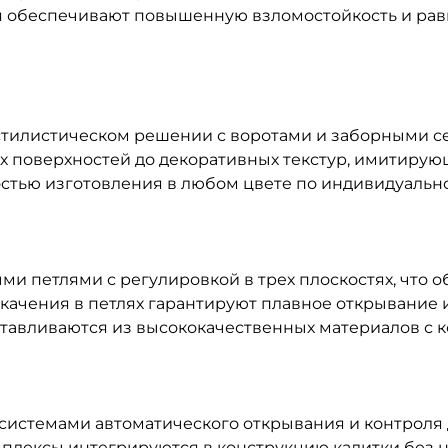
 обеспечивают повышенную взломостойкость и рав
 стилистическом решении с воротами и заборными 
х поверхностей до декоративных текстур, имитирую
остью изготовления в любом цвете по индивидуально
 петлями с регулировкой в трех плоскостях, что 
чения в петлях гарантируют плавное открывание и
готавливаются из высококачественных материалов с
системами автоматического открывания и контроля 
плексы интегрируются в конструкцию калитки без н