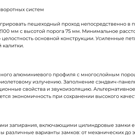
 воротных систем
егрировать пешеходный проход непосредственно в п
2100 мм с высотой порога 75 мм. Минимальное рассто
ую целостность основной конструкции. Усиленные п
 калитки.
ванного алюминиевого профиля с многослойным по
рафиолетовому излучению. Заполнение сэндвич-пан
ционные свойства и звукоизоляцию. Альтернативн
яется экономичность при сохранении высокого качес
ми запирания, включающими цилиндровые замки ев
ны различные варианты замков: от механических до