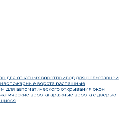
ор для откатных ворот
привод для рольставней
тивопожарные ворота распашные
м для автоматического открывания окон
атические ворота
гаражные ворота с дверью
ющиеся