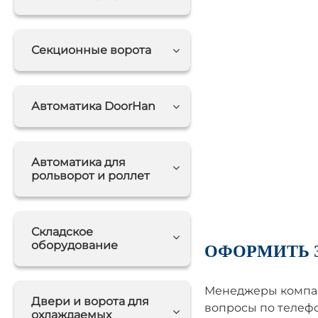
Секционные ворота
Автоматика DoorHan
Автоматика для
рольворот и роллет
Складское
оборудование
ОФОРМИТЬ 
Менеджеры компан
Двери и ворота для
вопросы по телефо
охлаждаемых