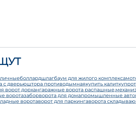
ЩУТ
уличные
боллард
шлагбаум для жилого комплекса
мот
а с дверью
штора противодымная
купить калитку
про
я ворот дорхан
гаражные ворота распашные,
механиз
е ворота
забор
ворота для дома
промышленные автом
ладные ворота
ворот для паркинга
ворота складыва