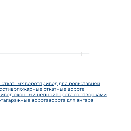
 откатных ворот
привод для рольставней
ротивопожарные откатные ворота
ривод оконный цепной
ворота со створками
та
гаражные ворота
ворота для ангара