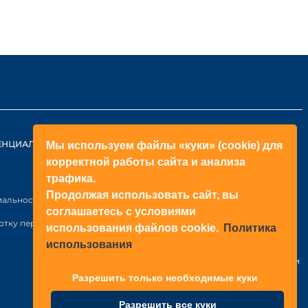
ЕНЦИАЛЬНОСТИ
КОНТАКТЫ
Мы используем файлы «куки» (cookie) для
корректной работы сайта и анализа
ОБРАТНЫЙ ЗВОНОК
трафика.
+998(71)2052433
Продолжая использовать сайт, вы
иальности
соглашаетесь с условиями
+998(71)2052422
отку персональных данных
использования файлов cookie.
Политика
использования
Узбекистан
г. Ташкент, Янгихаёт р-н, Файзли
МФЙ, ул. Райхон, Н6-1003 стр.
Разрешить только необходимые куки
Разрешить все куки