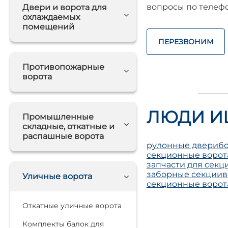
вопросы по телефо
Двери и ворота для
охлаждаемых
помещений
ПЕРЕЗВОНИМ
Противопожарные
ворота
ЛЮДИ И
Промышленные
складные, откатные и
распашные ворота
рулонные двери
б
секционные ворот
запчасти для секц
заборные секции
в
Уличные ворота
секционные ворота
Откатные уличные ворота
Комплекты балок для