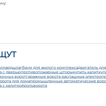
ну:
ЩУТ
оллард
шлагбаум для жилого комплекса
двигатель для
а с дверью
противопожарные шторы
купить калитку
п
ионных ворот
гаражные ворота распашные,
электроп
орота для дома
промышленные автоматические воро
 с калиткой
рольворота