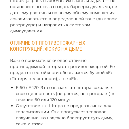
шторы (экраны) DoorHan. Их главная задача — не
остановить огонь, а создать барьеры для дыма, не
дать ему растечься по всему объему помещения,
локализовать его в определенной зоне (дымовом
резервуаре) и направить к системам
дымоудаления.
ОТЛИЧИЕ ОТ ПРОТИВОПОЖАРНЫХ
КОНСТРУКЦИЙ: ФОКУС НА ДЫМЕ
Важно понимать ключевое отличие
противодымной шторы от противопожарной. Ее
предел огнестойкости обозначается буквой «E»
(Потеря целостности), а не «EI».
E 60 / E 120: Это означает, что штора сохраняет
свою целостность (не рвется, не прогорает) в
течение 60 или 120 минут.
Отсутствие «I»: Штора не предназначена для
теплоизоляции. Она пропускает тепловое
излучение, но надежно блокирует путь дыму,
саже и газам.