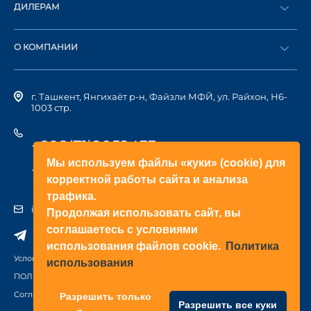
ДИЛЕРАМ
Каталог
Стать дилером
Найти дилера
О КОМПАНИИ
Вход в ЛК
История компании
г. Ташкент, Янгихаёт р-н, Файзли МФЙ, ул. Райхон, Н6-
1003 стр.
+998(71)2052433
Мы используем файлы «куки» (cookie) для
+998(71)2052422
корректной работы сайта и анализа
трафика.
info@doorhan.uz
Продолжая использовать сайт, вы
соглашаетесь с условиями
использования файлов cookie.
Политика
Условия использования сайта
использования
ПОЛИТИКА КОНФИДЕНЦИАЛЬНОСТИ
Соглашение на обработку персональных данных
Разрешить только
Разрешить все куки