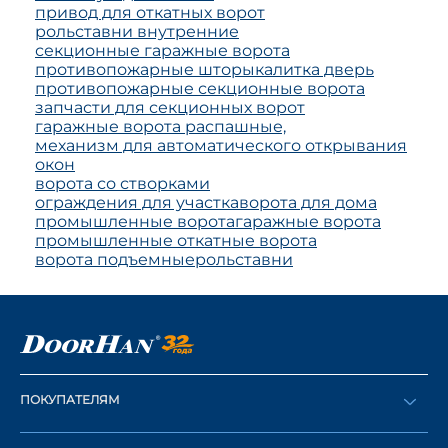
привод для откатных ворот
рольставни внутренние
секционные гаражные ворота
противопожарные шторы
калитка дверь
противопожарные секционные ворота
запчасти для секционных ворот
гаражные ворота распашные,
механизм для автоматического открывания
окон
ворота со створками
ограждения для участка
ворота для дома
промышленные ворота
гаражные ворота
промышленные откатные ворота
ворота подъемные
рольставни
ПОКУПАТЕЛЯМ
Оформить заказ