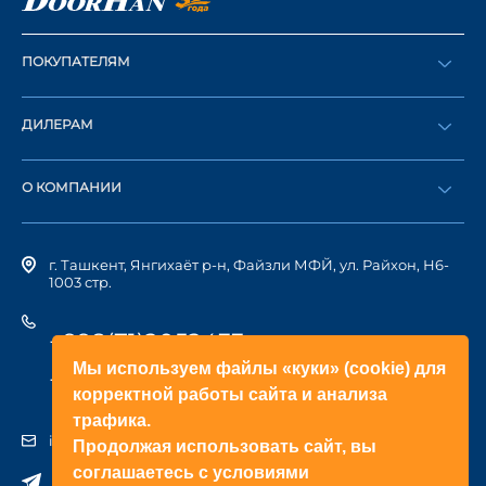
ПОКУПАТЕЛЯМ
Оформить заказ
ДИЛЕРАМ
Каталог
Стать дилером
Найти дилера
О КОМПАНИИ
Вход в ЛК
История компании
г. Ташкент, Янгихаёт р-н, Файзли МФЙ, ул. Райхон, Н6-
1003 стр.
+998(71)2052433
Мы используем файлы «куки» (cookie) для
+998(71)2052422
корректной работы сайта и анализа
трафика.
info@doorhan.uz
Продолжая использовать сайт, вы
соглашаетесь с условиями