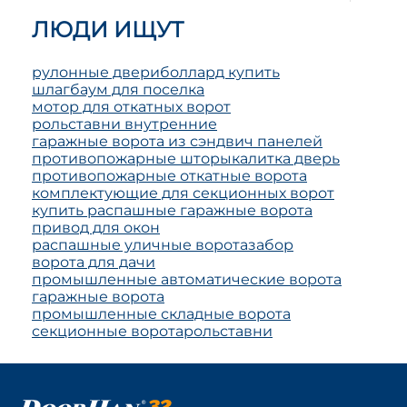
ЛЮДИ ИЩУТ
рулонные двери
боллард купить
шлагбаум для поселка
мотор для откатных ворот
рольставни внутренние
гаражные ворота из сэндвич панелей
противопожарные шторы
калитка дверь
противопожарные откатные ворота
комплектующие для секционных ворот
купить распашные гаражные ворота
привод для окон
распашные уличные ворота
забор
ворота для дачи
промышленные автоматические ворота
гаражные ворота
промышленные складные ворота
секционные ворота
рольставни