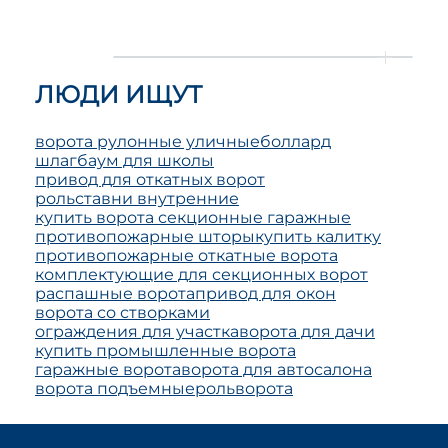
ЛЮДИ ИЩУТ
ворота рулонные уличные
боллард
шлагбаум для школы
привод для откатных ворот
рольставни внутренние
купить ворота секционные гаражные
противопожарные шторы
купить калитку
противопожарные откатные ворота
комплектующие для секционных ворот
распашные ворота
привод для окон
ворота со створками
ограждения для участка
ворота для дачи
купить промышленные ворота
гаражные ворота
ворота для автосалона
ворота подъемные
рольворота