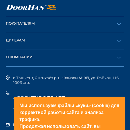
ПОКУПАТЕЛЯМ
Оформить заказ
ДИЛЕРАМ
Каталог
Стать дилером
Найти дилера
О КОМПАНИИ
Вход в ЛК
История компании
г. Ташкент, Янгихаёт р-н, Файзли МФЙ, ул. Райхон, Н6-
1003 стр.
+998(71)2052433
Мы используем файлы «куки» (cookie) для
+998(71)2052422
корректной работы сайта и анализа
трафика.
info@doorhan.uz
Продолжая использовать сайт, вы