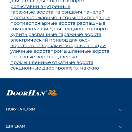
двигатель для откатных ворот
рольставни внутренние
гаражные ворота из сэндвич панелей
противопожарные шторы
калитка дверь
противопожарные ворота распашные
комплектующие для секционных ворот
купить распашные гаражные ворота
электрический привод для окон
ворота со створками
заборные секции
уличные ворота
промышленные ворота
гаражные ворота с дверью
промышленные откатные ворота
секционные двери
роллеты на окно
ПОКУПАТЕЛЯМ
Оформить заказ
ДИЛЕРАМ
Каталог