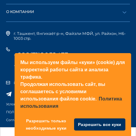
Стать дилером
Найти дилера
О КОМПАНИИ
Вход в ЛК
История компании
г. Ташкент, Янгихаёт р-н, Файзли МФЙ, ул. Райхон, Н6-
1003 стр.
+998(71)2052433
Мы используем файлы «куки» (cookie) для
+998(71)2052422
корректной работы сайта и анализа
трафика.
info@doorhan.uz
Продолжая использовать сайт, вы
соглашаетесь с условиями
использования файлов cookie.
Политика
Условия использования сайта
использования
ПОЛИТИКА КОНФИДЕНЦИАЛЬНОСТИ
Соглашение на обработку персональных данных
Разрешить только
Разрешить все куки
необходимые куки