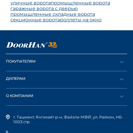
уличные ворота
промышленные ворота
гаражные ворота с дверью
промышленные складные ворота
секционные ворота
роллеты на окно
ПОКУПАТЕЛЯМ
Оформить заказ
ДИЛЕРАМ
Каталог
Стать дилером
Найти дилера
О КОМПАНИИ
Вход в ЛК
История компании
г. Ташкент, Янгихаёт р-н, Файзли МФЙ, ул. Райхон, Н6-
1003 стр.