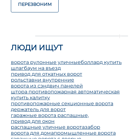
ПЕРЕЗВОНИМ
ЛЮДИ ИЩУТ
ворота рулонные уличные
боллард купить
шлагбаум на въезд
привод для откатных ворот
рольставни внутренние
ворота из сэндвич панелей
штора противопожарная автоматическая
купить калитку
противопожарные секционные ворота
держатель для ворот
гаражные ворота распашные,
привод для окон
распашные уличные ворота
забор
ворота для дома
промышленные ворота
гаражные ворота с дверью