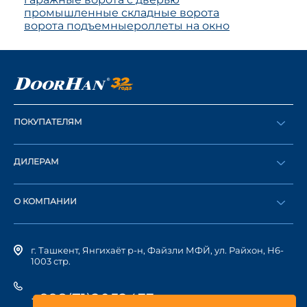
промышленные складные ворота
ворота подъемные
роллеты на окно
ПОКУПАТЕЛЯМ
Оформить заказ
ДИЛЕРАМ
Каталог
Стать дилером
Найти дилера
О КОМПАНИИ
Вход в ЛК
История компании
г. Ташкент, Янгихаёт р-н, Файзли МФЙ, ул. Райхон, Н6-
1003 стр.
+998(71)2052433