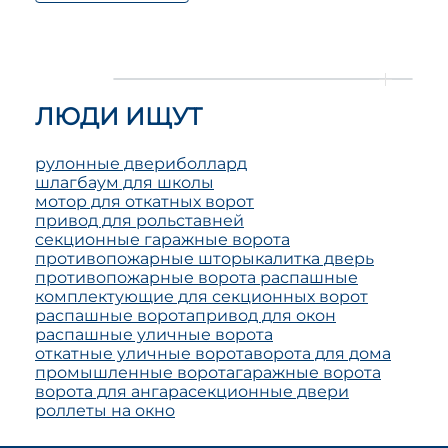
ЛЮДИ ИЩУТ
рулонные двери
боллард
шлагбаум для школы
мотор для откатных ворот
привод для рольставней
секционные гаражные ворота
противопожарные шторы
калитка дверь
противопожарные ворота распашные
комплектующие для секционных ворот
распашные ворота
привод для окон
распашные уличные ворота
откатные уличные ворота
ворота для дома
промышленные ворота
гаражные ворота
ворота для ангара
секционные двери
роллеты на окно