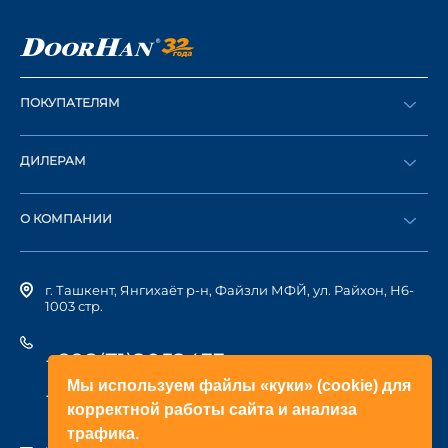
ПОКУПАТЕЛЯМ
Оформить заказ
ДИЛЕРАМ
Каталог
Стать дилером
Найти дилера
О КОМПАНИИ
Вход в ЛК
История компании
г. Ташкент, Янгихаёт р-н, Файзли МФЙ, ул. Райхон, Н6-
1003 стр.
+998(71)2052433
Мы используем файлы «куки» (cookie) для
+998(71)2052422
корректной работы сайта и анализа
трафика.