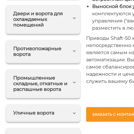
Выносной блок 
Двери и ворота для
комплектуются 
охлаждаемых
управления ("вве
помещений
разместить в лю
Приводы Shaft-50 
непосредственно н
Противопожарные
является самым н
ворота
автоматизации. Вы
самое сбалансиро
надежности и цене
Промышленные
служить вашему би
складные, откатные и
распашные ворота
Уличные ворота
ЗАКАЗАТЬ С МОНТА