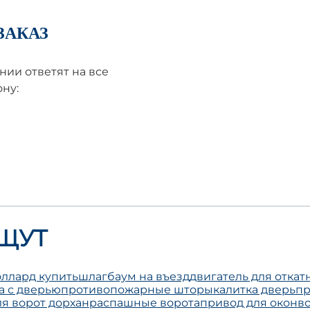
ЗАКАЗ
ии ответят на все
ну:
ЩУТ
ллард купить
шлагбаум на въезд
двигатель для откат
а с дверью
противопожарные шторы
калитка дверь
пр
я ворот дорхан
распашные ворота
привод для окон
в