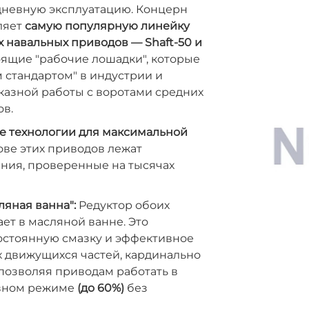
невную эксплуатацию. Концерн
ляет
самую популярную линейку
 навальных приводов — Shaft-50 и
тоящие "рабочие лошадки", которые
 стандартом" в индустрии и
казной работы с воротами средних
в.
 технологии для максимальной
ове этих приводов лежат
ия, проверенные на тысячах
ляная ванна":
Редуктор обоих
ет в масляной ванне. Это
остоянную смазку и эффективное
х движущихся частей, кардинально
позволяя приводам работать в
вном режиме
(до 60%)
без