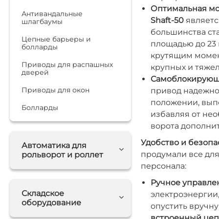
Оптимальная мо
Антивандальные
Shaft-50
являетс
шлагбаумы
большинства ст
Цепные барьеры и
площадью до 23 
болларды
крутящим момен
Приводы для распашных
крупных и тяжел
дверей
Самоблокирующи
Приводы для окон
привод надежно
положении, вып
Болларды
избавляя от нео
ворота дополни
Удобство и безопа
Автоматика для
продумали все для
рольворот и роллет
персонала:
Ручное управле
Складское
электроэнергии,
оборудование
опустить вручну
встроенный цеп