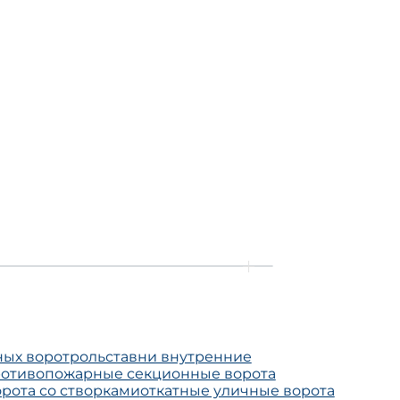
ных ворот
рольставни внутренние
отивопожарные секционные ворота
орота со створками
откатные уличные ворота