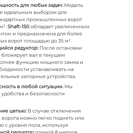
щность для любых задач:
Модель
я идеальным выбором для
андартных промышленных ворот
м².
Shaft-150
обладает увеличенным
том и предназначена для более
ых ворот площадью до 35 м².
йся редуктор:
После остановки
 блокирует вал в текущем
олняя функцию мощного замка и
бходимости устанавливать на
тельные запорные устройства.
сность в любой ситуации.
Мы
 удобства и безопасности
ние цепью:
В случае отключения
 ворота можно легко поднять или
ю с уровня пола, используя
ной редуктор
длиной 8 метров.