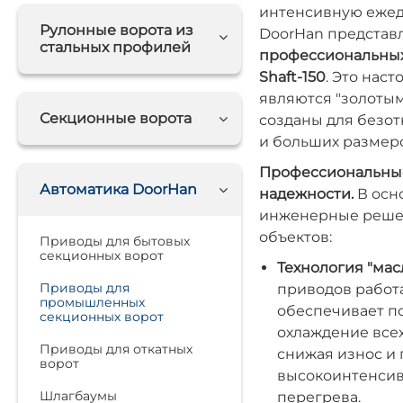
интенсивную ежед
Рулонные ворота из
DoorHan представ
стальных профилей
профессиональных
Shaft-150
. Это нас
являются "золотым
Секционные ворота
созданы для безот
и больших размеро
Профессиональные
Автоматика DoorHan
надежности.
В осн
инженерные решен
объектов:
Приводы для бытовых
секционных ворот
Технология "мас
Приводы для
приводов работа
промышленных
обеспечивает п
секционных ворот
охлаждение все
Приводы для откатных
снижая износ и 
ворот
высокоинтенси
Шлагбаумы
перегрева.