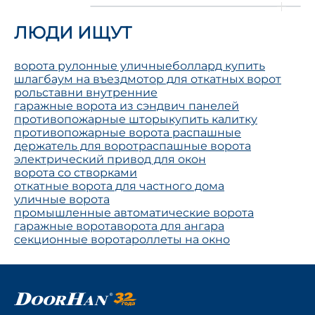
ЛЮДИ ИЩУТ
ворота рулонные уличные
боллард купить
шлагбаум на въезд
мотор для откатных ворот
рольставни внутренние
гаражные ворота из сэндвич панелей
противопожарные шторы
купить калитку
противопожарные ворота распашные
держатель для ворот
распашные ворота
электрический привод для окон
ворота со створками
откатные ворота для частного дома
уличные ворота
промышленные автоматические ворота
гаражные ворота
ворота для ангара
секционные ворота
роллеты на окно