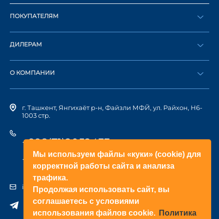
ПОКУПАТЕЛЯМ
Оформить заказ
ДИЛЕРАМ
Каталог
Стать дилером
Найти дилера
О КОМПАНИИ
Вход в ЛК
История компании
г. Ташкент, Янгихаёт р-н, Файзли МФЙ, ул. Райхон, Н6-
1003 стр.
+998(71)2052433
Мы используем файлы «куки» (cookie) для
+998(71)2052422
корректной работы сайта и анализа
трафика.
info@doorhan.uz
Продолжая использовать сайт, вы
соглашаетесь с условиями
использования файлов cookie.
Политика