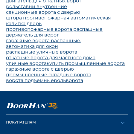
двигатель для откатных ворот
рольставни внутренние
секционные ворота с дверью
штора противопожарная автоматическая
калитка дверь
противопожарные ворота распашные
держатель для ворот
гаражные ворота распашные,
автоматика для окон
распашные уличные ворота
откатные ворота для частного дома
уличные ворота
купить промышленные ворота
гаражные ворота с дверью
промышленные складные ворота
ворота подъемные
рольворота
ПОКУПАТЕЛЯМ
Оформить заказ