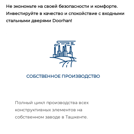
Не экономьте на своей безопасности и комфорте.
Инвестируйте в качество и спокойствие с входными
стальными дверями Doorhan!
ЗВОДСТВО
ВЫСОКИЕ ЭНЕРГО-СБЕРЕГАЮЩ
ТЕРМО-ИЗОЛЯЦИОННЫЕ СВОЙ
 всех
Изделия DoorHan предусматриваю
на
высокую теплоизоляцию помещени
енте.
обладают энерго-сберегающими
свойствами.