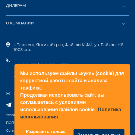
ДИЛЕРАМ
Каталог
Стать дилером
Найти дилера
О КОМПАНИИ
Вход в ЛК
История компании
г. Ташкент, Янгихаёт р-н, Файзли МФЙ, ул. Райхон, Н6-
1003 стр.
+998(71)2052433
Мы используем файлы «куки» (cookie) для
+998(71)2052422
корректной работы сайта и анализа
трафика.
info@doorhan.uz
Продолжая использовать сайт, вы
соглашаетесь с условиями
использования файлов cookie.
Политика
Условия использования сайта
использования
ПОЛИТИКА КОНФИДЕНЦИАЛЬНОСТИ
Соглашение на обработку персональных данных
Разрешить только