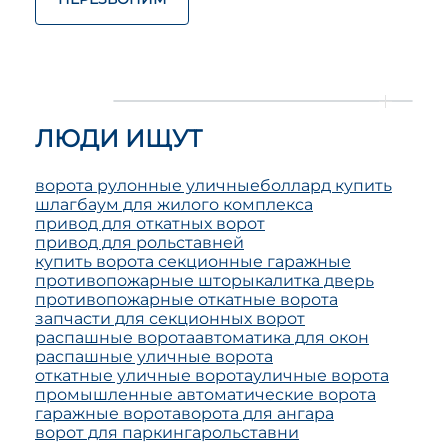
ЛЮДИ ИЩУТ
ворота рулонные уличные
боллард купить
шлагбаум для жилого комплекса
привод для откатных ворот
привод для рольставней
купить ворота секционные гаражные
противопожарные шторы
калитка дверь
противопожарные откатные ворота
запчасти для секционных ворот
распашные ворота
автоматика для окон
распашные уличные ворота
откатные уличные ворота
уличные ворота
промышленные автоматические ворота
гаражные ворота
ворота для ангара
ворот для паркинга
рольставни