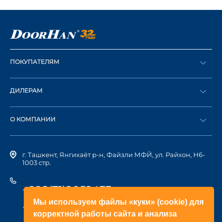
ПОКУПАТЕЛЯМ
Оформить заказ
ДИЛЕРАМ
Каталог
Стать дилером
Найти дилера
О КОМПАНИИ
Вход в ЛК
История компании
г. Ташкент, Янгихаёт р-н, Файзли МФЙ, ул. Райхон, Н6-
1003 стр.
+998(71)2052433
Мы используем файлы «куки» (cookie) для
+998(71)2052422
корректной работы сайта и анализа