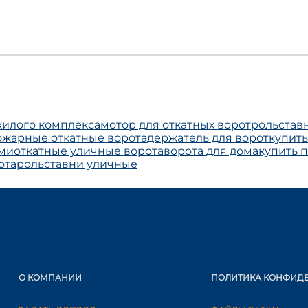
жилого комплекса
мотор для откатных ворот
рольстав
жарные откатные ворота
держатель для ворот
купит
ами
откатные уличные ворота
ворота для дома
купить 
ота
рольставни уличные
О КОМПАНИИ
ПОЛИТИКА КОНФИД