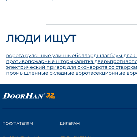
ЛЮДИ ИЩУТ
ворота рулонные уличные
боллард
шлагбаум для 
противопожарные шторы
калитка дверь
противопо
электрический привод для окон
ворота со створк
промышленные складные ворота
секционные вор
ПОКУПАТЕЛЯМ
ДИЛЕРАМ