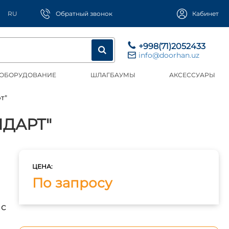
RU
Обратный звонок
Кабинет
+998(71)2052433
info@doorhan.uz
 ОБОРУДОВАНИЕ
ШЛАГБАУМЫ
АКСЕССУАРЫ
т"
ДАРТ"
ЦЕНА:
По запросу
 с