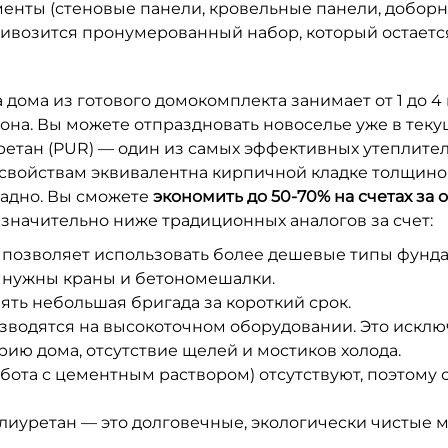
менты (стеновые панели, кровельные панели, доборн
ивозится пронумерованный набор, который остается
дома из готового домокомплекта занимает от 1 до 4 н
тона. Вы можете отпраздновать новоселье уже в теку
тан (PUR) — один из самых эффективных утеплителе
ойствам эквивалентна кирпичной кладке толщиной бо
ладно. Вы сможете
экономить до 50-70% на счетах з
значительно ниже традиционных аналогов за счет:
позволяет использовать более дешевые типы фунда
 нужны краны и бетономешалки.
ть небольшая бригада за короткий срок.
зводятся на высокоточном оборудовании. Это исклю
ию дома, отсутствие щелей и мостиков холода.
бота с цементным раствором) отсутствуют, поэтому 
лиуретан — это долговечные, экологически чистые 