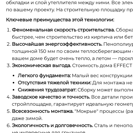
обкладки и слой утеплителя между ними. Все эле
по вашему проекту. На строительную площадку пр
Ключевые преимущества этой технологии:
Феноменальная скорость строительства.
Сборка 
быстрее, чем строительство из кирпича или бе
Высочайшая энергоэффективность.
Пенополиуре
толщиной 150 мм по своим теплосберегающим св
вашем доме будет очень тепло, а летом — прох
Экономическая выгода.
Стоимость дома EFFECT 
Легкого фундамента:
Малый вес конструкции 
Отсутствия тяжелой техники:
Для монтажа не
Снижения трудозатрат:
Сборку может выполня
Заводское качество и точность.
Все детали прои
стройплощадке, гарантирует идеальную геометр
Всесезонность монтажа.
"Мокрые" процессы (ра
даже зимой.
Экологичность и долговечность.
Сталь и пенопо
не интересные для грызунов.