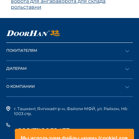
ворота для ангара
ворота для склада
рольставни
ПОКУПАТЕЛЯМ
Оформить заказ
ДИЛЕРАМ
Каталог
Стать дилером
Найти дилера
О КОМПАНИИ
Вход в ЛК
История компании
г. Ташкент, Янгихаёт р-н, Файзли МФЙ, ул. Райхон, Н6-
1003 стр.
+998(71)2052433
Мы используем файлы «куки» (cookie) для