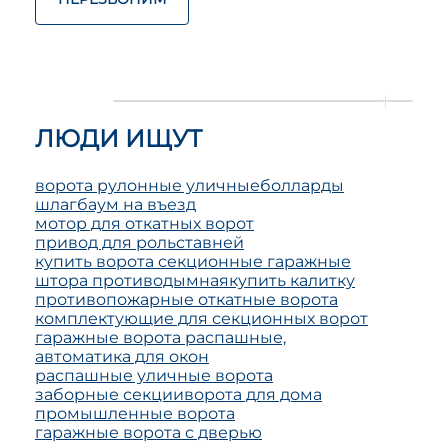
ЛЮДИ ИЩУТ
ворота рулонные уличные
болларды
шлагбаум на въезд
мотор для откатных ворот
привод для рольставней
купить ворота секционные гаражные
штора противодымная
купить калитку
противопожарные откатные ворота
комплектующие для секционных ворот
гаражные ворота распашные,
автоматика для окон
распашные уличные ворота
заборные секции
ворота для дома
промышленные ворота
гаражные ворота с дверью