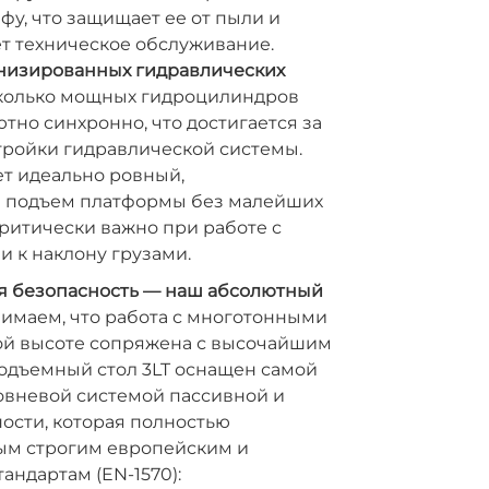
фу, что защищает ее от пыли и
т техническое обслуживание.
низированных гидравлических
олько мощных гидроцилиндров
тно синхронно, что достигается за
тройки гидравлической системы.
ет идеально ровный,
 подъем платформы без малейших
критически важно при работе с
 к наклону грузами.
 безопасность — наш абсолютный
имаем, что работа с многотонными
ой высоте сопряжена с высочайшим
одъемный стол 3LT оснащен самой
овневой системой пассивной и
ости, которая полностью
мым строгим европейским и
ндартам (EN-1570):