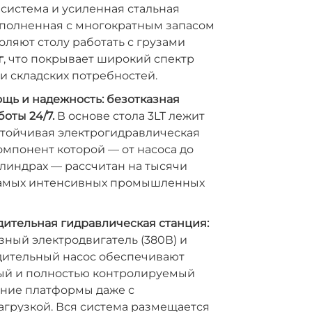
система и усиленная стальная
ыполненная с многократным запасом
оляют столу работать с грузами
г
, что покрывает широкий спектр
 складских потребностей.
ь и надежность: безотказная
оты 24/7.
В основе стола 3LT лежит
стойчивая электрогидравлическая
омпонент которой — от насоса до
линдрах — рассчитан на тысячи
самых интенсивных промышленных
ительная гидравлическая станция:
ный электродвигатель (380В) и
ительный насос обеспечивают
ый и полностью контролируемый
ание платформы даже с
агрузкой. Вся система размещается