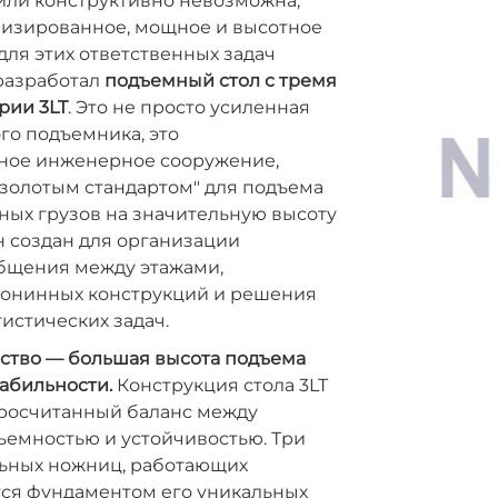
или конструктивно невозможна,
лизированное, мощное и высотное
ля этих ответственных задач
разработал
подъемный стол с тремя
рии 3LT
. Это не просто усиленная
го подъемника, это
ное инженерное сооружение,
"золотым стандартом" для подъема
ных грузов на значительную высоту
Он создан для организации
бщения между этажами,
онинных конструкций и решения
истических задач.
ство — большая высота подъема
абильности.
Конструкция стола 3LT
просчитанный баланс между
ъемностью и устойчивостью. Три
ьных ножниц, работающих
тся фундаментом его уникальных