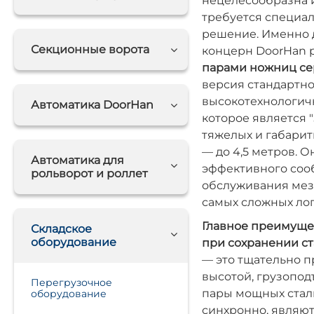
нецелесообразна 
требуется специа
решение. Именно д
Секционные ворота
концерн DoorHan 
парами ножниц се
версия стандартно
высокотехнологич
Автоматика DoorHan
которое является 
тяжелых и габарит
— до 4,5 метров. 
Автоматика для
эффективного соо
рольворот и роллет
обслуживания мез
самых сложных лог
Главное преимуще
Складское
оборудование
при сохранении ст
— это тщательно 
высотой, грузопод
Перегрузочное
пары мощных стал
оборудование
синхронно, являю