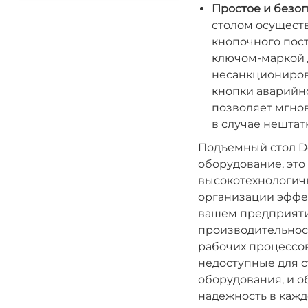
Простое и безоп
столом осущест
кнопочного пост
ключом-маркой 
несанкциониров
кнопки аварийно
позволяет мгно
в случае нештат
Подъемный стол Do
оборудование, это
высокотехнологич
организации эффе
вашем предприяти
производительнос
рабочих процессов
недоступные для 
оборудования, и 
надежность в кажд