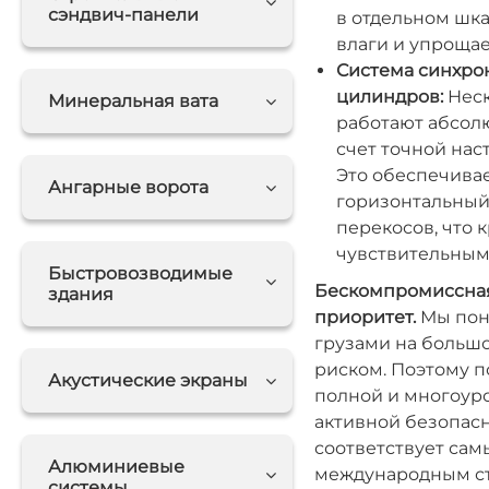
сэндвич-панели
в отдельном шка
влаги и упрощае
Система синхро
цилиндров:
Неск
Минеральная вата
работают абсолю
счет точной нас
Это обеспечива
Ангарные ворота
горизонтальный
перекосов, что 
чувствительными
Быстровозводимые
Бескомпромиссная
здания
приоритет.
Мы пон
грузами на больш
риском. Поэтому п
Акустические экраны
полной и многоур
активной безопасн
соответствует са
Алюминиевые
международным ста
системы