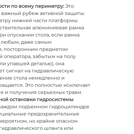
сти по всему периметру:
Это
 важный рубеж активной защиты.
етру нижней части платформы
вствительная алюминиевая рамка
ри опускании стола, если рамка
с любым, даже самым
, посторонним предметом
й оператора, забытым на полу
и упавшей деталью), она
ет сигнал на гидравлическую
жение стола немедленно и
ращается. Это полностью исключает
я и получения серьезных травм.
ной остановки гидросистемы
каждом подъемном гидроцилиндре
ециальные предохранительные
вероятном, но крайне опасном
 гидравлического шланга или