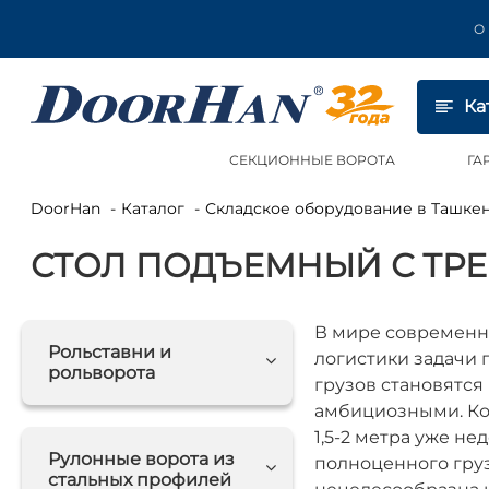
О
Ка
СЕКЦИОННЫЕ ВОРОТА
ГА
DoorHan
Каталог
Складское оборудование в Ташке
СТОЛ ПОДЪЕМНЫЙ С ТРЕ
В мире современн
Рольставни и
логистики задачи
рольворота
грузов становятся
амбициозными. Ко
1,5-2 метра уже не
Рулонные ворота из
полноценного гру
стальных профилей