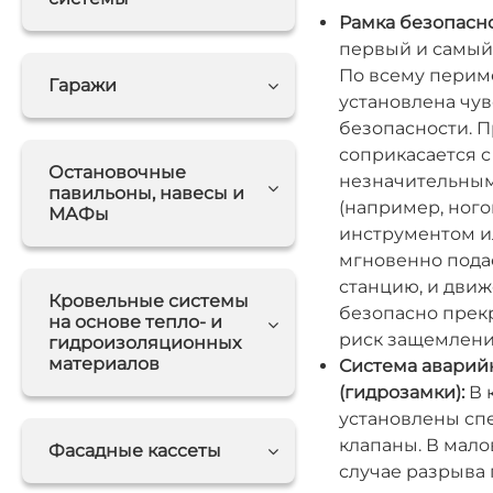
Рамка безопасно
первый и самый
По всему перим
Гаражи
установлена чу
безопасности. П
соприкасается 
Остановочные
незначительным
павильоны, навесы и
(например, ного
МАФы
инструментом ил
мгновенно пода
станцию, и дви
Кровельные системы
безопасно прек
на основе тепло- и
риск защемлени
гидроизоляционных
материалов
Система аварий
(гидрозамки):
В 
установлены сп
клапаны. В мало
Фасадные кассеты
случае разрыва