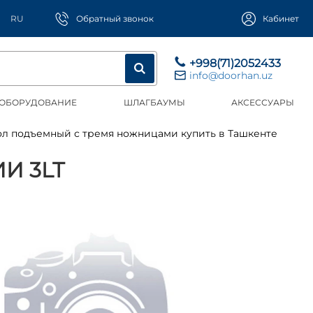
RU
Обратный звонок
Кабинет
+998(71)2052433
info@doorhan.uz
 ОБОРУДОВАНИЕ
ШЛАГБАУМЫ
АКСЕССУАРЫ
тол подъемный с тремя ножницами купить в Ташкенте
И 3LT