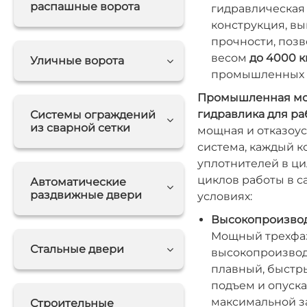
распашные ворота
гидравлическая 
конструкция, в
прочности, позв
весом
до 4000 к
Уличные ворота
промышленных и
Промышленная мощ
гидравлика для раб
Системы ограждений
из сварной сетки
мощная и отказоу
система, каждый к
уплотнителей в ци
циклов работы в 
Автоматические
раздвижные двери
условиях:
Высокопроизвод
Мощный трехфаз
Стальные двери
высокопроизвод
плавный, быстр
подъем и опуск
максимальной з
Строительные