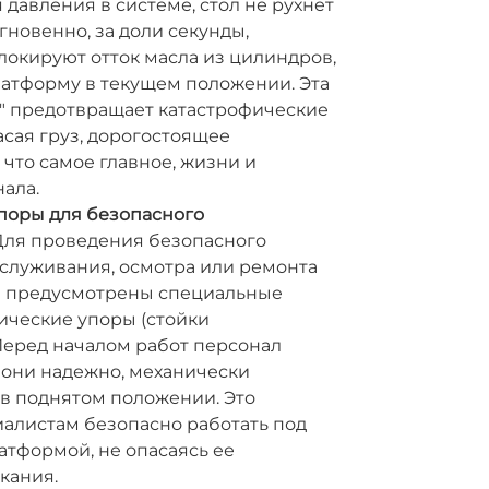
 давления в системе, стол не рухнет
гновенно, за доли секунды,
локируют отток масла из цилиндров,
латформу в текущем положении. Эта
afe" предотвращает катастрофические
асая груз, дорогостоящее
 что самое главное, жизни и
ала.
поры для безопасного
ля проведения безопасного
бслуживания, осмотра или ремонта
 предусмотрены специальные
ические упоры (стойки
Перед началом работ персонал
и они надежно, механически
в поднятом положении. Это
иалистам безопасно работать под
тформой, не опасаясь ее
кания.