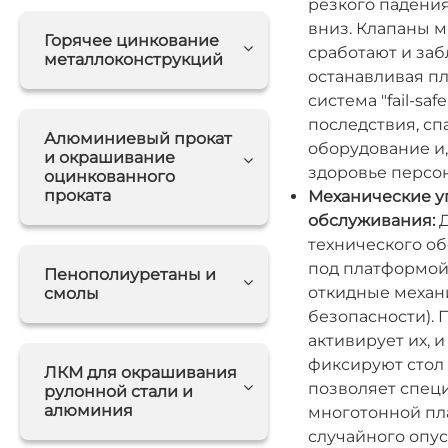
резкого падения
вниз. Клапаны м
Горячее цинкование
сработают и заб
металлоконструкций
останавливая п
система "fail-s
последствия, сп
Алюминиевый прокат
оборудование и,
и окрашивание
здоровье персон
оцинкованного
проката
Механические у
обслуживания:
Д
технического о
под платформой
Пенополиуретаны и
откидные механ
смолы
безопасности). 
активирует их, 
фиксируют стол 
ЛКМ для окрашивания
позволяет спец
рулонной стали и
алюминия
многотонной пла
случайного опус