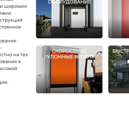
ОБОРУДОВАНИЕ
 и широким
мами.
нструкций
стоянное
ование
-
СКОРОСТНЫЕ
БЫСТ
стно на тех
РУЛОННЫЕ ВОРОТА
ования к
высокой
ции.