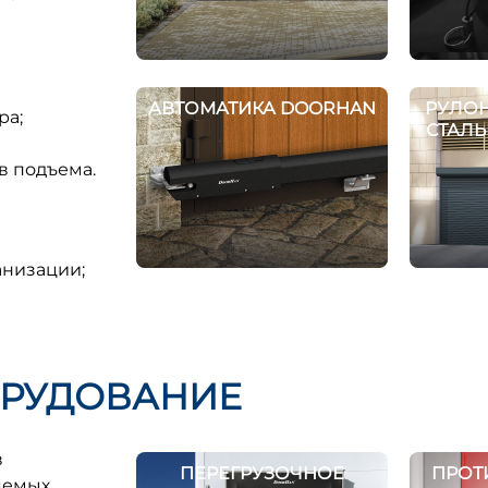
АВТОМАТИКА DOORHAN
РУЛОН
ра;
СТАЛ
в подъема.
анизации;
РУДОВАНИЕ
в
ПЕРЕГРУЗОЧНОЕ
ПРОТ
няемых