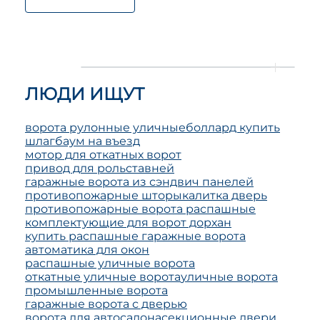
ЛЮДИ ИЩУТ
ворота рулонные уличные
боллард купить
шлагбаум на въезд
мотор для откатных ворот
привод для рольставней
гаражные ворота из сэндвич панелей
противопожарные шторы
калитка дверь
противопожарные ворота распашные
комплектующие для ворот дорхан
купить распашные гаражные ворота
автоматика для окон
распашные уличные ворота
откатные уличные ворота
уличные ворота
промышленные ворота
гаражные ворота с дверью
ворота для автосалона
секционные двери