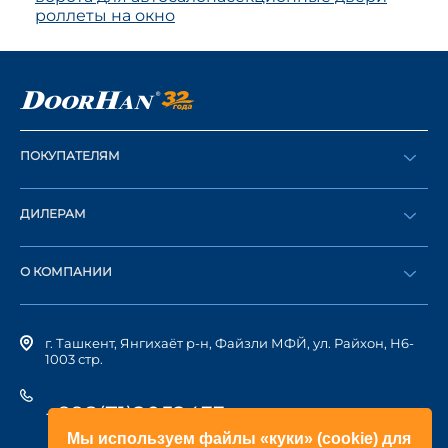
роллеты на окно
ПОКУПАТЕЛЯМ
Оформить заказ
ДИЛЕРАМ
Каталог
Стать дилером
Найти дилера
О КОМПАНИИ
Вход в ЛК
История компании
г. Ташкент, Янгихаёт р-н, Файзли МФЙ, ул. Райхон, Н6-
1003 стр.
+998(71)2052433
Мы используем файлы «куки» (cookie) для