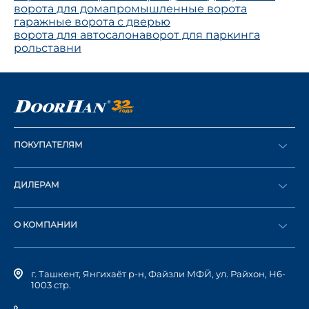
ворота для дома
промышленные ворота
гаражные ворота с дверью
ворота для автосалона
ворот для паркинга
рольставни
ПОКУПАТЕЛЯМ
Оформить заказ
ДИЛЕРАМ
Каталог
Стать дилером
Найти дилера
О КОМПАНИИ
Вход в ЛК
История компании
г. Ташкент, Янгихаёт р-н, Файзли МФЙ, ул. Райхон, Н6-
1003 стр.