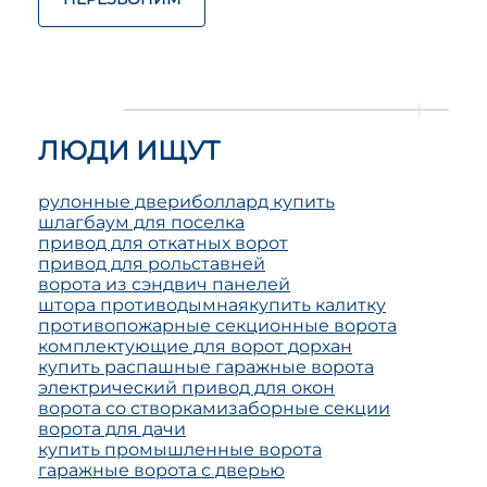
ЛЮДИ ИЩУТ
рулонные двери
боллард купить
шлагбаум для поселка
привод для откатных ворот
привод для рольставней
ворота из сэндвич панелей
штора противодымная
купить калитку
противопожарные секционные ворота
комплектующие для ворот дорхан
купить распашные гаражные ворота
электрический привод для окон
ворота со створками
заборные секции
ворота для дачи
купить промышленные ворота
гаражные ворота с дверью