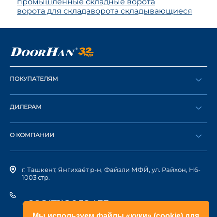
промышленные складные ворота
ворота для склада
ворота складывающиеся
ПОКУПАТЕЛЯМ
Оформить заказ
ДИЛЕРАМ
Каталог
Стать дилером
Найти дилера
О КОМПАНИИ
Вход в ЛК
История компании
г. Ташкент, Янгихаёт р-н, Файзли МФЙ, ул. Райхон, Н6-
1003 стр.
+998(71)2052433
Мы используем файлы «куки» (cookie) для