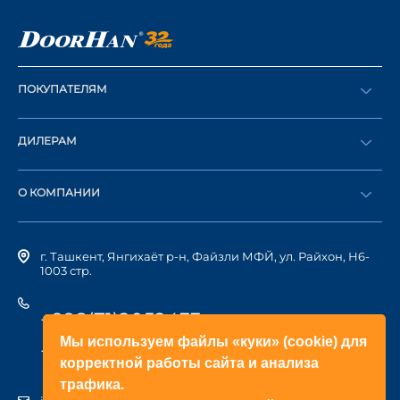
ПОКУПАТЕЛЯМ
Оформить заказ
ДИЛЕРАМ
Каталог
Стать дилером
Найти дилера
О КОМПАНИИ
Вход в ЛК
История компании
г. Ташкент, Янгихаёт р-н, Файзли МФЙ, ул. Райхон, Н6-
1003 стр.
+998(71)2052433
Мы используем файлы «куки» (cookie) для
+998(71)2052422
корректной работы сайта и анализа
трафика.