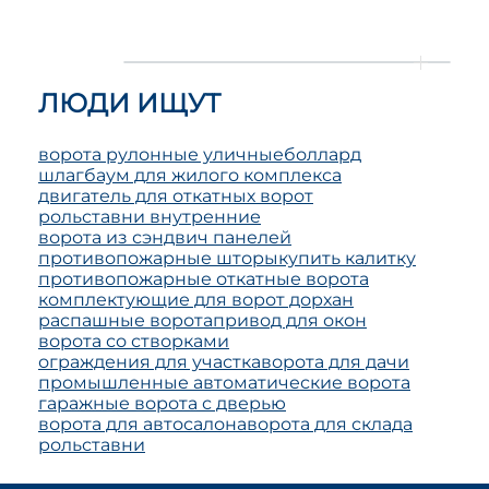
ЛЮДИ ИЩУТ
ворота рулонные уличные
боллард
шлагбаум для жилого комплекса
двигатель для откатных ворот
рольставни внутренние
ворота из сэндвич панелей
противопожарные шторы
купить калитку
противопожарные откатные ворота
комплектующие для ворот дорхан
распашные ворота
привод для окон
ворота со створками
ограждения для участка
ворота для дачи
промышленные автоматические ворота
гаражные ворота с дверью
ворота для автосалона
ворота для склада
рольставни