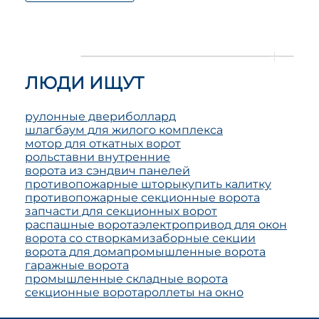
ЛЮДИ ИЩУТ
рулонные двери
боллард
шлагбаум для жилого комплекса
мотор для откатных ворот
рольставни внутренние
ворота из сэндвич панелей
противопожарные шторы
купить калитку
противопожарные секционные ворота
запчасти для секционных ворот
распашные ворота
электропривод для окон
ворота со створками
заборные секции
ворота для дома
промышленные ворота
гаражные ворота
промышленные складные ворота
секционные ворота
роллеты на окно