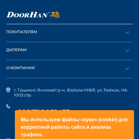
ПОКУПАТЕЛЯМ
Оформить заказ
ДИЛЕРАМ
Каталог
Стать дилером
Найти дилера
О КОМПАНИИ
Вход в ЛК
История компании
г. Ташкент, Янгихаёт р-н, Файзли МФЙ, ул. Райхон, Н6-
1003 стр.
+998(71)2052433
Мы используем файлы «куки» (cookie) для
+998(71)2052422
корректной работы сайта и анализа
трафика.