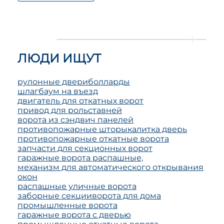
ЛЮДИ ИЩУТ
рулонные двери
болларды
шлагбаум на въезд
двигатель для откатных ворот
привод для рольставней
ворота из сэндвич панелей
противопожарные шторы
калитка дверь
противопожарные откатные ворота
запчасти для секционных ворот
гаражные ворота распашные,
механизм для автоматического открывания
окон
распашные уличные ворота
заборные секции
ворота для дома
промышленные ворота
гаражные ворота с дверью