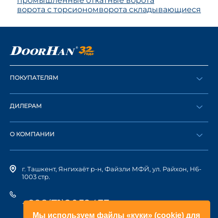
промышленные откатные ворота
ворота с торсионом
ворота складывающиеся
ПОКУПАТЕЛЯМ
Оформить заказ
ДИЛЕРАМ
Каталог
Стать дилером
Найти дилера
О КОМПАНИИ
Вход в ЛК
История компании
г. Ташкент, Янгихаёт р-н, Файзли МФЙ, ул. Райхон, Н6-
1003 стр.
+998(71)2052433
Мы используем файлы «куки» (cookie) для