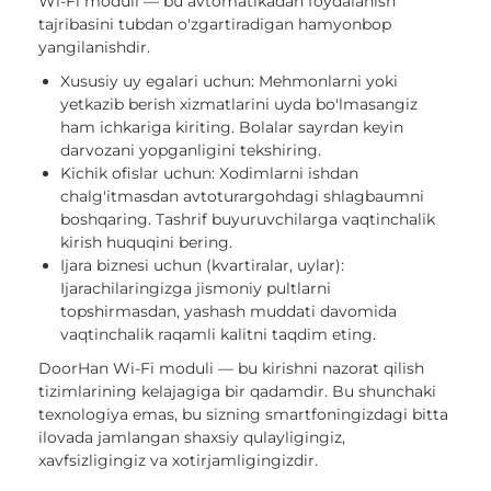
Wi-Fi moduli — bu avtomatikadan foydalanish
tajribasini tubdan o'zgartiradigan hamyonbop
yangilanishdir.
Xususiy uy egalari uchun: Mehmonlarni yoki
yetkazib berish xizmatlarini uyda bo'lmasangiz
ham ichkariga kiriting. Bolalar sayrdan keyin
darvozani yopganligini tekshiring.
Kichik ofislar uchun: Xodimlarni ishdan
chalg'itmasdan avtoturargohdagi shlagbaumni
boshqaring. Tashrif buyuruvchilarga vaqtinchalik
kirish huquqini bering.
Ijara biznesi uchun (kvartiralar, uylar):
Ijarachilaringizga jismoniy pultlarni
topshirmasdan, yashash muddati davomida
vaqtinchalik raqamli kalitni taqdim eting.
DoorHan Wi-Fi moduli — bu kirishni nazorat qilish
tizimlarining kelajagiga bir qadamdir. Bu shunchaki
texnologiya emas, bu sizning smartfoningizdagi bitta
ilovada jamlangan shaxsiy qulayligingiz,
xavfsizligingiz va xotirjamligingizdir.