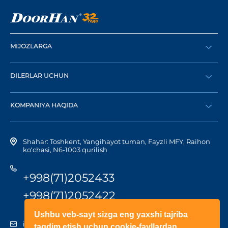
MIJOZLARGA
Buyurtma berish
DILERLAR UCHUN
Katalog
Diler bo‘lish
Dilerni topish
KOMPANIYA HAQIDA
Shaxsiy kabinetga kirish
Kompaniya tarixi
Shahar: Toshkent, Yangihayot tuman, Fayzli MFY, Raihon
ko‘chasi, N6-1003 qurilish
+998(71)2052433
+998(71)2052422
Ushbu veb-sayt sizga eng yaxshi tajriba
info@doorhan.uz
taqdim etish uchun cookie-fayllardan