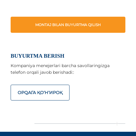
MONTAJ BILAN BUYURTMA QILISH
BUYURTMA BERISH
Kompaniya menejerlari barcha savollaringizga
telefon orqali javob berishadi::
ОРQАГА ҚO‘Н‘ИРОҚ