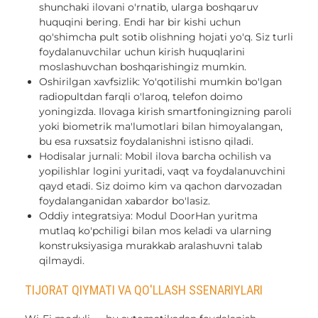
shunchaki ilovani o'rnatib, ularga boshqaruv
huquqini bering. Endi har bir kishi uchun
qo'shimcha pult sotib olishning hojati yo'q. Siz turli
foydalanuvchilar uchun kirish huquqlarini
moslashuvchan boshqarishingiz mumkin.
Oshirilgan xavfsizlik: Yo'qotilishi mumkin bo'lgan
radiopultdan farqli o'laroq, telefon doimo
yoningizda. Ilovaga kirish smartfoningizning paroli
yoki biometrik ma'lumotlari bilan himoyalangan,
bu esa ruxsatsiz foydalanishni istisno qiladi.
Hodisalar jurnali: Mobil ilova barcha ochilish va
yopilishlar logini yuritadi, vaqt va foydalanuvchini
qayd etadi. Siz doimo kim va qachon darvozadan
foydalanganidan xabardor bo'lasiz.
Oddiy integratsiya: Modul DoorHan yuritma
mutlaq ko'pchiligi bilan mos keladi va ularning
konstruksiyasiga murakkab aralashuvni talab
qilmaydi.
TIJORAT QIYMATI VA QO'LLASH SSENARIYLARI