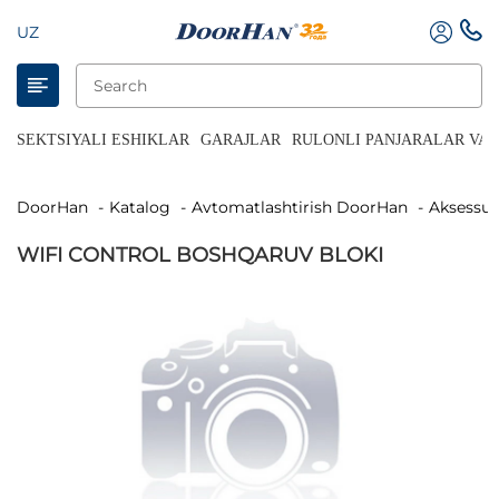
UZ
SEKTSIYALI ESHIKLAR
GARAJLAR
RULONLI PANJARALAR VA 
DoorHan
Katalog
Avtomatlashtirish DoorHan
Aksessua
WIFI CONTROL BOSHQARUV BLOKI