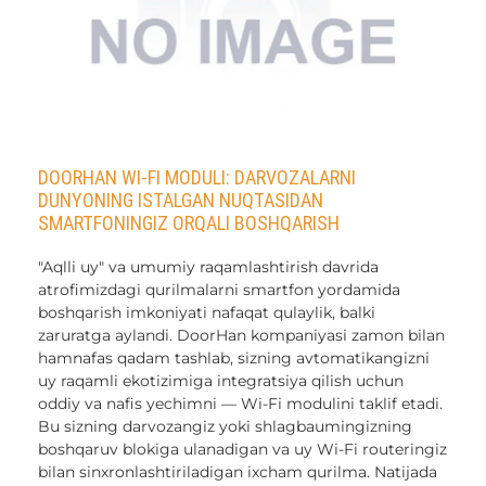
DOORHAN WI-FI MODULI: DARVOZALARNI
DUNYONING ISTALGAN NUQTASIDAN
SMARTFONINGIZ ORQALI BOSHQARISH
"Aqlli uy" va umumiy raqamlashtirish davrida
atrofimizdagi qurilmalarni smartfon yordamida
boshqarish imkoniyati nafaqat qulaylik, balki
zaruratga aylandi. DoorHan kompaniyasi zamon bilan
hamnafas qadam tashlab, sizning avtomatikangizni
uy raqamli ekotizimiga integratsiya qilish uchun
oddiy va nafis yechimni — Wi-Fi modulini taklif etadi.
Bu sizning darvozangiz yoki shlagbaumingizning
boshqaruv blokiga ulanadigan va uy Wi-Fi routeringiz
bilan sinxronlashtiriladigan ixcham qurilma. Natijada