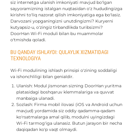
siz internetga ulanish imkoniyati mavjud bo'lgan
sayyoramizning istalgan nuqtasidan o'z hududingizga
kirishni to'liq nazorat qilish imkoniyatiga ega bo'lasiz.
Darvozani yopganingizni unutdingizmi? Kuryerni
kutyapsiz-u, o'zingiz tirbandlikda turibsizmi?
DoorHan Wi-Fi moduli bilan bu muammolar
o'tmishda qoladi.
BU QANDAY ISHLAYDI: QULAYLIK XIZMATIDAGI
TEXNOLOGIYA
Wi-Fi modulining ishlash prinsipi o'zining soddaligi
va ishonchliligi bilan genialdir.
Ulanish: Modul jismonan sizning DoorHan yuritma
platasidagi boshqaruv klemmalariga va quvvat
manbaiga ulanadi.
Sozlash: Firma mobil ilovasi (iOS va Android uchun
mavjud) yordamida siz oddiy qadamma-qadam
ko'rsatmalarga amal qilib, modulni uyingizdagi
Wi-Fi tarmog'iga ulanasiz. Butun jarayon bir necha
daqiqadan ko'p vaqt olmaydi.