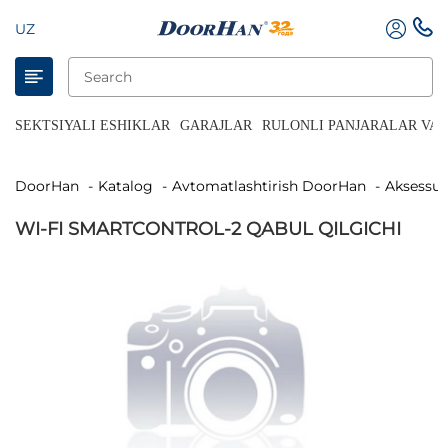
UZ
SEKTSIYALI ESHIKLAR
GARAJLAR
RULONLI PANJARALAR VA 
DoorHan
Katalog
Avtomatlashtirish DoorHan
Aksessua
WI-FI SMARTCONTROL-2 QABUL QILGICHI