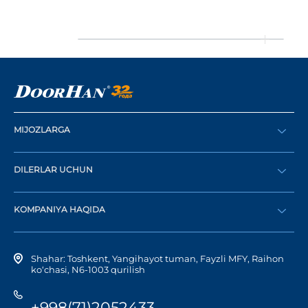
MIJOZLARGA
Buyurtma berish
DILERLAR UCHUN
Katalog
Diler bo‘lish
Dilerni topish
KOMPANIYA HAQIDA
Shaxsiy kabinetga kirish
Kompaniya tarixi
Shahar: Toshkent, Yangihayot tuman, Fayzli MFY, Raihon
ko‘chasi, N6-1003 qurilish
+998(71)2052433