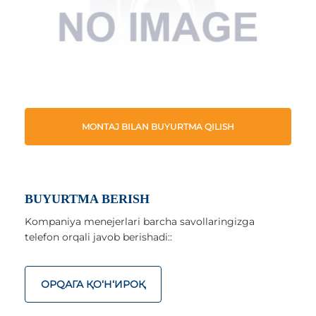
MONTAJ BILAN BUYURTMA QILISH
BUYURTMA BERISH
Kompaniya menejerlari barcha savollaringizga
telefon orqali javob berishadi::
ОРQАГА ҚO‘Н‘ИРОҚ