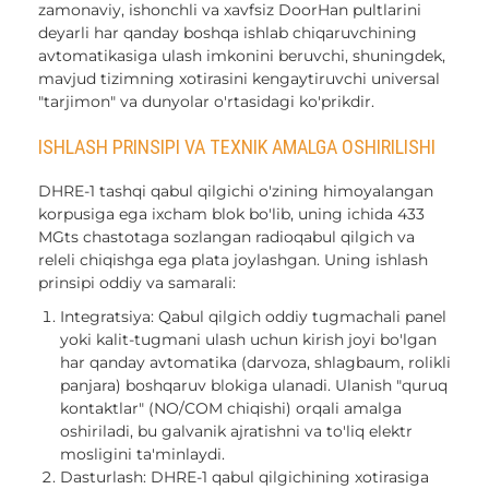
zamonaviy, ishonchli va xavfsiz DoorHan pultlarini
deyarli har qanday boshqa ishlab chiqaruvchining
avtomatikasiga ulash imkonini beruvchi, shuningdek,
mavjud tizimning xotirasini kengaytiruvchi universal
"tarjimon" va dunyolar o'rtasidagi ko'prikdir.
ISHLASH PRINSIPI VA TEXNIK AMALGA OSHIRILISHI
DHRE-1 tashqi qabul qilgichi o'zining himoyalangan
korpusiga ega ixcham blok bo'lib, uning ichida 433
MGts chastotaga sozlangan radioqabul qilgich va
releli chiqishga ega plata joylashgan. Uning ishlash
prinsipi oddiy va samarali:
Integratsiya: Qabul qilgich oddiy tugmachali panel
yoki kalit-tugmani ulash uchun kirish joyi bo'lgan
har qanday avtomatika (darvoza, shlagbaum, rolikli
panjara) boshqaruv blokiga ulanadi. Ulanish "quruq
kontaktlar" (NO/COM chiqishi) orqali amalga
oshiriladi, bu galvanik ajratishni va to'liq elektr
mosligini ta'minlaydi.
Dasturlash: DHRE-1 qabul qilgichining xotirasiga