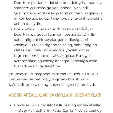
DoorHan pultlari xuddi shu brendning har qanday
standart yuritmasiga yozilgandek yoziladi.
Qurilmaning xotirasi ko'p sonli pultlarni saqlashga
imkon beradi, bu esa ko'p foydalanuvchili obyektlar
uchun qulaydir.
Boshqarish: Foydalanuvchi dasturlashtirilgan
DoorHan pultidagi tugmani bosganda, DHRE-1
qabul qilgichi himoyalangan radiosignalni
ushlaydi. U tekshirilgandan so'ng, qabul qilgich
platasidagi rele qisqa vaqtga yopilib, oddiy
tugmani bosishni imitatsiya qiladi. Bu signal
avtomatikaning asosiy boshqaruv blokiga kelib
tushadi va uni faollashtiradi.
Shunday qilib, "begona" avtomatika uchun DHRE-1
dan kelgan signal oddiy tugmani bosish kabi
ko'rinadi, bu esa uning universalligini ta'minlaydi.
ASOSIY AFZALLIKLARI VA QO'LLASH SSENARIYLARI
Universallik va moslik: DHRE-1 ning asosiy afzalligi
— DoorHan pultlarini Faac, Came, Nice va boshqa