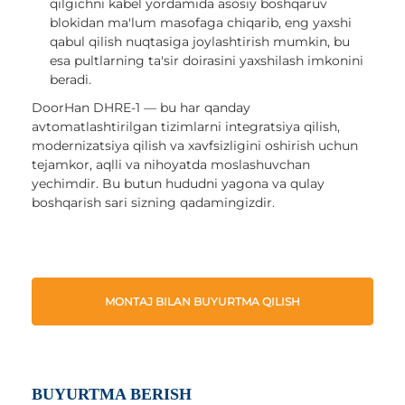
qilgichni kabel yordamida asosiy boshqaruv
blokidan ma'lum masofaga chiqarib, eng yaxshi
qabul qilish nuqtasiga joylashtirish mumkin, bu
esa pultlarning ta'sir doirasini yaxshilash imkonini
beradi.
DoorHan DHRE-1 — bu har qanday
avtomatlashtirilgan tizimlarni integratsiya qilish,
modernizatsiya qilish va xavfsizligini oshirish uchun
tejamkor, aqlli va nihoyatda moslashuvchan
yechimdir. Bu butun hududni yagona va qulay
boshqarish sari sizning qadamingizdir.
MONTAJ BILAN BUYURTMA QILISH
BUYURTMA BERISH