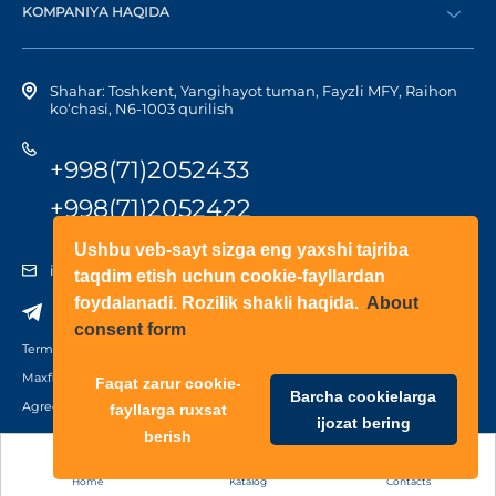
KOMPANIYA HAQIDA
Shaxsiy kabinetga kirish
Kompaniya tarixi
Shahar: Toshkent, Yangihayot tuman, Fayzli MFY, Raihon
ko‘chasi, N6-1003 qurilish
+998(71)2052433
+998(71)2052422
Ushbu veb-sayt sizga eng yaxshi tajriba
info@doorhan.uz
taqdim etish uchun cookie-fayllardan
foydalanadi. Rozilik shakli haqida.
About
consent form
Terms of use
Maxfiylik siyosati
Faqat zarur cookie-
Barcha cookielarga
Agreement on the processing of personal data
fayllarga ruxsat
ijozat bering
berish
Home
Katalog
Contacts