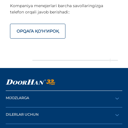
Kompaniya menejerlari barcha savollaringizga
telefon orqali javob berishadi::
ОРQАГА ҚO‘Н‘ИРОҚ
MIJOZLARGA
Buyurtma berish
DILERLAR UCHUN
Katalog
Diler bo‘lish
Dilerni topish