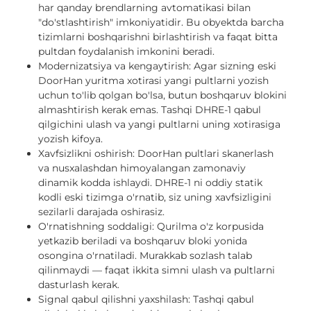
har qanday brendlarning avtomatikasi bilan
"do'stlashtirish" imkoniyatidir. Bu obyektda barcha
tizimlarni boshqarishni birlashtirish va faqat bitta
pultdan foydalanish imkonini beradi.
Modernizatsiya va kengaytirish: Agar sizning eski
DoorHan yuritma xotirasi yangi pultlarni yozish
uchun to'lib qolgan bo'lsa, butun boshqaruv blokini
almashtirish kerak emas. Tashqi DHRE-1 qabul
qilgichini ulash va yangi pultlarni uning xotirasiga
yozish kifoya.
Xavfsizlikni oshirish: DoorHan pultlari skanerlash
va nusxalashdan himoyalangan zamonaviy
dinamik kodda ishlaydi. DHRE-1 ni oddiy statik
kodli eski tizimga o'rnatib, siz uning xavfsizligini
sezilarli darajada oshirasiz.
O'rnatishning soddaligi: Qurilma o'z korpusida
yetkazib beriladi va boshqaruv bloki yonida
osongina o'rnatiladi. Murakkab sozlash talab
qilinmaydi — faqat ikkita simni ulash va pultlarni
dasturlash kerak.
Signal qabul qilishni yaxshilash: Tashqi qabul