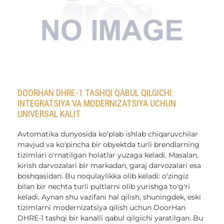
DOORHAN DHRE-1 TASHQI QABUL QILGICHI:
INTEGRATSIYA VA MODERNIZATSIYA UCHUN
UNIVERSAL KALIT
Avtomatika dunyosida ko'plab ishlab chiqaruvchilar
mavjud va ko'pincha bir obyektda turli brendlarning
tizimlari o'rnatilgan holatlar yuzaga keladi. Masalan,
kirish darvozalari bir markadan, garaj darvozalari esa
boshqasidan. Bu noqulaylikka olib keladi: o'zingiz
bilan bir nechta turli pultlarni olib yurishga to'g'ri
keladi. Aynan shu vazifani hal qilish, shuningdek, eski
tizimlarni modernizatsiya qilish uchun DoorHan
DHRE-1 tashqi bir kanalli qabul qilgichi yaratilgan. Bu