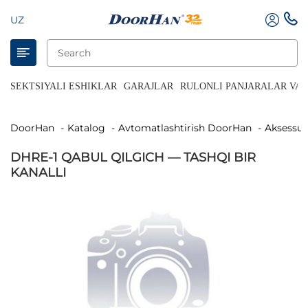
UZ
SEKTSIYALI ESHIKLAR
GARAJLAR
RULONLI PANJARALAR VA 
DoorHan
Katalog
Avtomatlashtirish DoorHan
Aksessua
DHRE-1 QABUL QILGICH — TASHQI BIR
KANALLI