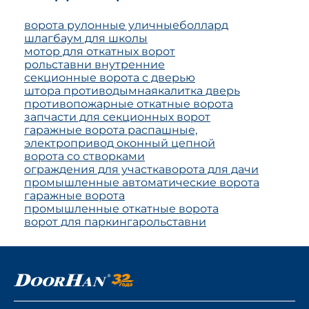
ворота рулонные уличные
боллард
шлагбаум для школы
мотор для откатных ворот
рольставни внутренние
секционные ворота с дверью
штора противодымная
калитка дверь
противопожарные откатные ворота
запчасти для секционных ворот
гаражные ворота распашные,
электропривод оконный цепной
ворота со створками
ограждения для участка
ворота для дачи
промышленные автоматические ворота
гаражные ворота
промышленные откатные ворота
ворот для паркинга
рольставни