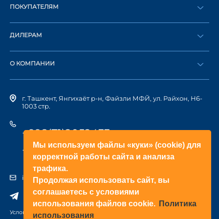
ПОКУПАТЕЛЯМ
Оформить заказ
ДИЛЕРАМ
Каталог
Стать дилером
Найти дилера
О КОМПАНИИ
Вход в ЛК
История компании
г. Ташкент, Янгихаёт р-н, Файзли МФЙ, ул. Райхон, Н6-
1003 стр.
+998(71)2052433
Мы используем файлы «куки» (cookie) для
+998(71)2052422
корректной работы сайта и анализа
трафика.
info@doorhan.uz
Продолжая использовать сайт, вы
соглашаетесь с условиями
использования файлов cookie.
Политика
Условия использования сайта
использования