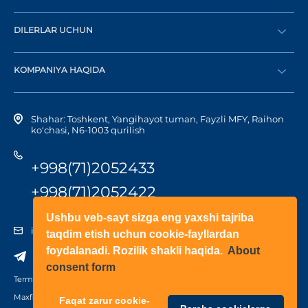
Buyurtma berish
DILERLAR UCHUN
Katalog
Diler bo‘lish
Dilerni topish
KOMPANIYA HAQIDA
Shaxsiy kabinetga kirish
Kompaniya tarixi
Shahar: Toshkent, Yangihayot tuman, Fayzli MFY, Raihon
ko‘chasi, N6-1003 qurilish
+998(71)2052433
+998(71)2052422
Ushbu veb-sayt sizga eng yaxshi tajriba
info@doorhan.uz
taqdim etish uchun cookie-fayllardan
foydalanadi. Rozilik shakli haqida.
About
consent form
Terms of use
Maxfiylik siyosati
Faqat zarur cookie-