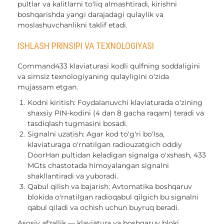
pultlar va kalitlarni to'liq almashtiradi, kirishni
boshqarishda yangi darajadagi qulaylik va
moslashuvchanlikni taklif etadi.
ISHLASH PRINSIPI VA TEXNOLOGIYASI
Command433 klaviaturasi kodli qulfning soddaligini
va simsiz texnologiyaning qulayligini o'zida
mujassam etgan.
Kodni kiritish: Foydalanuvchi klaviaturada o'zining
shaxsiy PIN-kodini (4 dan 8 gacha raqam) teradi va
tasdiqlash tugmasini bosadi.
Signalni uzatish: Agar kod to'g'ri bo'lsa,
klaviaturaga o'rnatilgan radiouzatgich oddiy
DoorHan pultidan keladigan signalga o'xshash, 433
MGts chastotada himoyalangan signalni
shakllantiradi va yuboradi.
Qabul qilish va bajarish: Avtomatika boshqaruv
blokida o'rnatilgan radioqabul qilgich bu signalni
qabul qiladi va ochish uchun buyruq beradi.
Asosiy afzallik — klaviatura va boshqaruv bloki