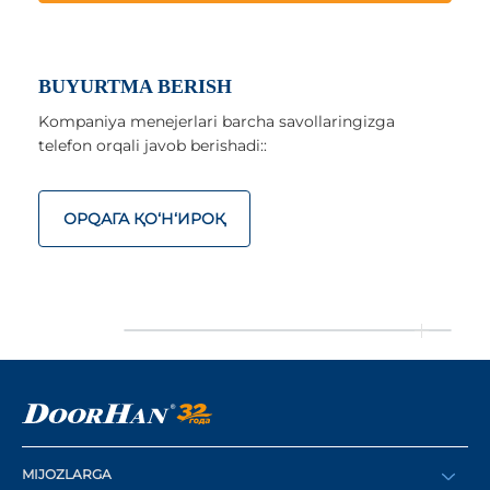
BUYURTMA BERISH
Kompaniya menejerlari barcha savollaringizga
telefon orqali javob berishadi::
ОРQАГА ҚO‘Н‘ИРОҚ
MIJOZLARGA