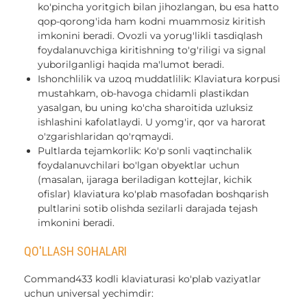
ko'pincha yoritgich bilan jihozlangan, bu esa hatto
qop-qorong'ida ham kodni muammosiz kiritish
imkonini beradi. Ovozli va yorug'likli tasdiqlash
foydalanuvchiga kiritishning to'g'riligi va signal
yuborilganligi haqida ma'lumot beradi.
Ishonchlilik va uzoq muddatlilik: Klaviatura korpusi
mustahkam, ob-havoga chidamli plastikdan
yasalgan, bu uning ko'cha sharoitida uzluksiz
ishlashini kafolatlaydi. U yomg'ir, qor va harorat
o'zgarishlaridan qo'rqmaydi.
Pultlarda tejamkorlik: Ko'p sonli vaqtinchalik
foydalanuvchilari bo'lgan obyektlar uchun
(masalan, ijaraga beriladigan kottejlar, kichik
ofislar) klaviatura ko'plab masofadan boshqarish
pultlarini sotib olishda sezilarli darajada tejash
imkonini beradi.
QO'LLASH SOHALARI
Command433 kodli klaviaturasi ko'plab vaziyatlar
uchun universal yechimdir: