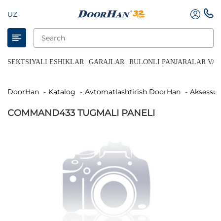
UZ
SEKTSIYALI ESHIKLAR
GARAJLAR
RULONLI PANJARALAR VA 
DoorHan
Katalog
Avtomatlashtirish DoorHan
Aksessua
COMMAND433 TUGMALI PANELI