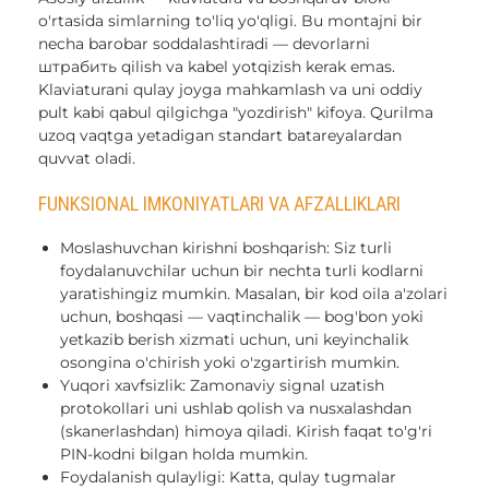
o'rtasida simlarning to'liq yo'qligi. Bu montajni bir
necha barobar soddalashtiradi — devorlarni
штрабить qilish va kabel yotqizish kerak emas.
Klaviaturani qulay joyga mahkamlash va uni oddiy
pult kabi qabul qilgichga "yozdirish" kifoya. Qurilma
uzoq vaqtga yetadigan standart batareyalardan
quvvat oladi.
FUNKSIONAL IMKONIYATLARI VA AFZALLIKLARI
Moslashuvchan kirishni boshqarish: Siz turli
foydalanuvchilar uchun bir nechta turli kodlarni
yaratishingiz mumkin. Masalan, bir kod oila a'zolari
uchun, boshqasi — vaqtinchalik — bog'bon yoki
yetkazib berish xizmati uchun, uni keyinchalik
osongina o'chirish yoki o'zgartirish mumkin.
Yuqori xavfsizlik: Zamonaviy signal uzatish
protokollari uni ushlab qolish va nusxalashdan
(skanerlashdan) himoya qiladi. Kirish faqat to'g'ri
PIN-kodni bilgan holda mumkin.
Foydalanish qulayligi: Katta, qulay tugmalar