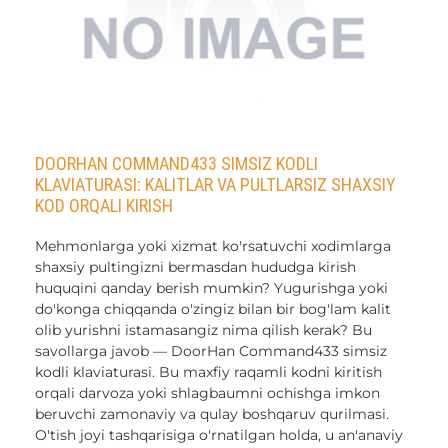
DOORHAN COMMAND433 SIMSIZ KODLI
KLAVIATURASI: KALITLAR VA PULTLARSIZ SHAXSIY
KOD ORQALI KIRISH
Mehmonlarga yoki xizmat ko'rsatuvchi xodimlarga
shaxsiy pultingizni bermasdan hududga kirish
huquqini qanday berish mumkin? Yugurishga yoki
do'konga chiqqanda o'zingiz bilan bir bog'lam kalit
olib yurishni istamasangiz nima qilish kerak? Bu
savollarga javob — DoorHan Command433 simsiz
kodli klaviaturasi. Bu maxfiy raqamli kodni kiritish
orqali darvoza yoki shlagbaumni ochishga imkon
beruvchi zamonaviy va qulay boshqaruv qurilmasi.
O'tish joyi tashqarisiga o'rnatilgan holda, u an'anaviy