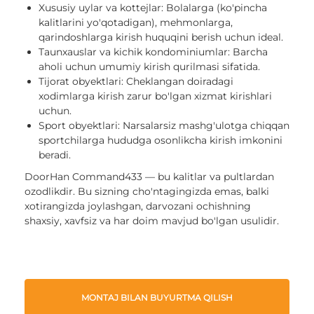
Xususiy uylar va kottejlar: Bolalarga (ko'pincha
kalitlarini yo'qotadigan), mehmonlarga,
qarindoshlarga kirish huquqini berish uchun ideal.
Taunxauslar va kichik kondominiumlar: Barcha
aholi uchun umumiy kirish qurilmasi sifatida.
Tijorat obyektlari: Cheklangan doiradagi
xodimlarga kirish zarur bo'lgan xizmat kirishlari
uchun.
Sport obyektlari: Narsalarsiz mashg'ulotga chiqqan
sportchilarga hududga osonlikcha kirish imkonini
beradi.
DoorHan Command433 — bu kalitlar va pultlardan
ozodlikdir. Bu sizning cho'ntagingizda emas, balki
xotirangizda joylashgan, darvozani ochishning
shaxsiy, xavfsiz va har doim mavjud bo'lgan usulidir.
MONTAJ BILAN BUYURTMA QILISH