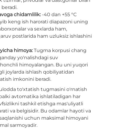
tizimlar, privodlar va dastgohlar bilan
 beradi.
voga chidamlilik:
-40 dan +55 °C
yib keng ish harorati diapazoni uning
mborxonalar va sexlarda ham,
ruv postlarida ham uzluksiz ishlashini
'yicha himoya:
Tugma korpusi chang
 qanday yo'nalishdagi suv
shonchli himoyalangan. Bu uni yuqori
i joylarda ishlash qobiliyatidan
tish imkonini beradi.
odda to'xtatish tugmasini o'rnatish
alki avtomatika ishlatiladigan har
sizlikni tashkil etishga mas'uliyatli
ti va belgisidir. Bu odamlar hayoti va
 saqlanishi uchun maksimal himoyani
mal sarmoyadir.