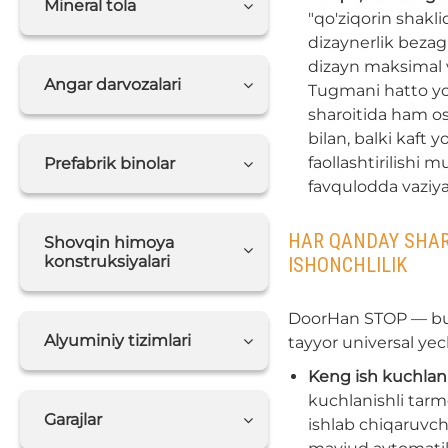
Mineral tola
"qo'ziqorin shakl
dizaynerlik bezag
dizayn maksimal v
Angar darvozalari
Tugmani hatto yo
sharoitida ham o
bilan, balki kaft
faollashtirilishi 
Prefabrik binolar
favqulodda vaziy
HAR QANDAY SHAR
Shovqin himoya
konstruksiyalari
ISHONCHLILIK
DoorHan STOP — bu 
Alyuminiy tizimlari
tayyor universal yec
Keng ish kuchlani
kuchlanishli tarm
Garajlar
ishlab chiqaruvchi