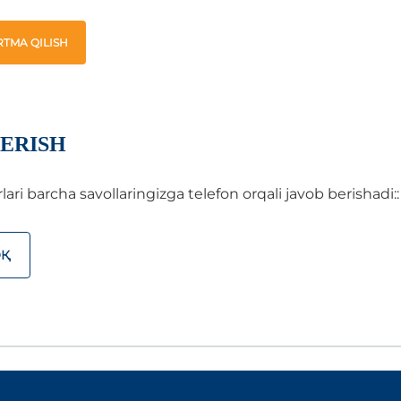
TMA QILISH
ERISH
i barcha savollaringizga telefon orqali javob berishadi::
ОҚ