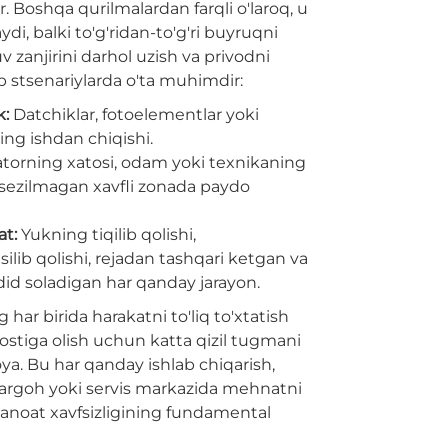
r. Boshqa qurilmalardan farqli o'laroq, u
aydi, balki to'g'ridan-to'g'ri buyruqni
 zanjirini darhol uzish va privodni
ab stsenariylarda o'ta muhimdir:
k:
Datchiklar, fotoelementlar yoki
ng ishdan chiqishi.
torning xatosi, odam yoki texnikaning
sezilmagan xavfli zonada paydo
at:
Yukning tiqilib qolishi,
lib qolishi, rejadan tashqari ketgan va
hdid soladigan har qanday jarayon.
har birida harakatni to'liq to'xtatish
 ostiga olish uchun katta qizil tugmani
oya. Bu har qanday ishlab chiqarish,
argoh yoki servis markazida mehnatni
sanoat xavfsizligining fundamental