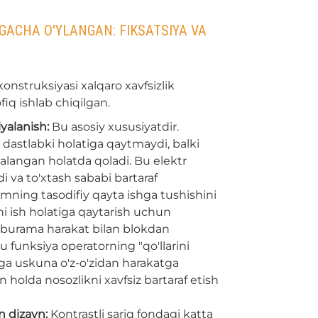
GACHA O'YLANGAN: FIKSATSIYA VA
nstruksiyasi xalqaro xavfsizlik
iq ishlab chiqilgan.
yalanish:
Bu asosiy xususiyatdir.
astlabki holatiga qaytmaydi, balki
yalangan holatda qoladi. Bu elektr
adi va to'xtash sababi bartaraf
mning tasodifiy qayta ishga tushishini
mni ish holatiga qaytarish uchun
burama harakat bilan blokdan
u funksiya operatorning "qo'llarini
ga uskuna o'z-o'zidan harakatga
n holda nosozlikni xavfsiz bartaraf etish
n dizayn:
Kontrastli sariq fondagi katta