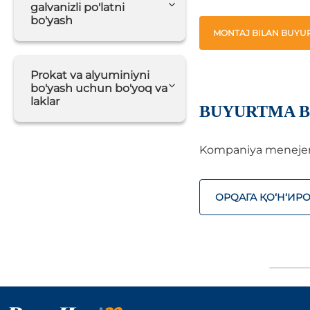
galvanizli po'latni
bo'yash
MONTAJ BILAN BUYUR
Prokat va alyuminiyni
bo'yash uchun bo'yoq va
laklar
BUYURTMA B
Kompaniya menejerlar
ОРQАГА ҚO‘Н‘ИР