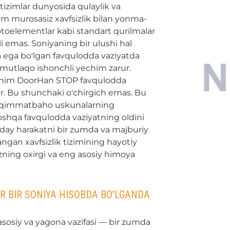
tizimlar dunyosida qulaylik va
im murosasiz xavfsizlik bilan yonma-
otoelementlar kabi standart qurilmalar
i emas. Soniyaning bir ulushi hal
 ega bo'lgan favqulodda vaziyatda
 mutlaqo ishonchli yechim zarur.
him DoorHan STOP favqulodda
ir. Bu shunchaki o'chirgich emas. Bu
, qimmatbaho uskunalarning
boshqa favqulodda vaziyatning oldini
day harakatni bir zumda va majburiy
angan xavfsizlik tizimining hayotiy
ning oxirgi va eng asosiy himoya
AR BIR SONIYA HISOBDA BO'LGANDA
osiy va yagona vazifasi — bir zumda