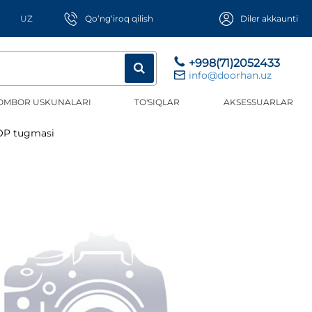
UZ
Qo‘ng‘iroq qilish
Diler akkaunti
+998(71)2052433
info@doorhan.uz
OMBOR USKUNALARI
TO'SIQLAR
AKSESSUARLAR
TOP tugmasi