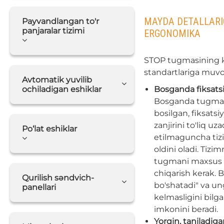
MAYDA DETALLARI
Payvandlangan to'r
panjaralar tizimi
ERGONOMIKA
STOP tugmasining ko
standartlariga muvof
Avtomatik yuvilib
ochiladigan eshiklar
Bosganda fiksatsi
Bosganda tugma d
bosilgan, fiksatsi
zanjirini to'liq uz
Po‘lat eshiklar
etilmaguncha tizi
oldini oladi. Tizi
tugmani maxsus 
chiqarish kerak. B
Qurilish səndvich-
bo'shatadi" va un
panellari
kelmasligini bilga
imkonini beradi.
Yorqin, taniladiga