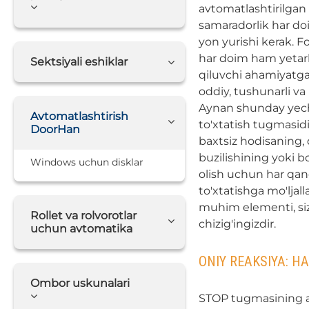
avtomatlashtirilgan 
samaradorlik har do
yon yurishi kerak. F
har doim ham yetarl
Sektsiyali eshiklar
qiluvchi ahamiyatga
oddiy, tushunarli va
Aynan shunday yec
Avtomatlashtirish
to'xtatish tugmasid
DoorHan
baxtsiz hodisaning
buzilishining yoki 
Windows uchun disklar
olish uchun har qan
to'xtatishga mo'ljall
muhim elementi, siz
Rollet va rolvorotlar
chizig'ingizdir.
uchun avtomatika
ONIY REAKSIYA: H
Ombor uskunalari
STOP tugmasining as