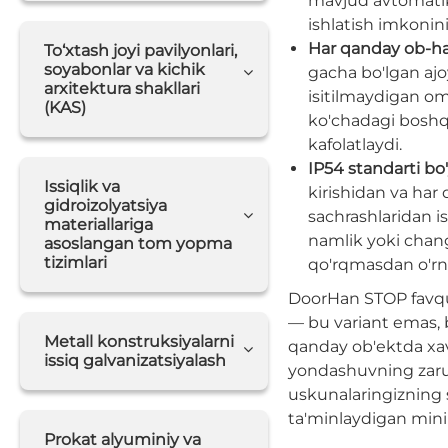
mavjud avtomatik 
ishlatish imkonini
Har qanday ob-ha
To‘xtash joyi pavilyonlari,
soyabonlar va kichik
gacha bo'lgan ajo
arxitektura shakllari
isitilmaydigan o
(KAS)
ko'chadagi boshqa
kafolatlaydi.
IP54 standarti bo
Issiqlik va
kirishidan va har
gidroizolyatsiya
sachrashlaridan i
materiallariga
namlik yoki changl
asoslangan tom yopma
tizimlari
qo'rqmasdan o'rna
DoorHan STOP favqul
— bu variant emas, b
Metall konstruksiyalarni
qanday ob'ektda xavf
issiq galvanizatsiyalash
yondashuvning zarura
uskunalaringizning
ta'minlaydigan mini
Prokat alyuminiy va