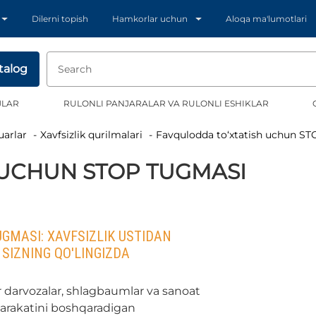
Dilerni topish
Hamkorlar uchun
Aloqa ma'lumotlari
talog
JLAR
RULONLI PANJARALAR VA RULONLI ESHIKLAR
uarlar
Xavfsizlik qurilmalari
Favqulodda to‘xtatish uchun S
 UCHUN STOP TUGMASI
GMASI: XAVFSIZLIK USTIDAN
SIZNING QO'LINGIZDA
ir darvozalar, shlagbaumlar va sanoat
arakatini boshqaradigan