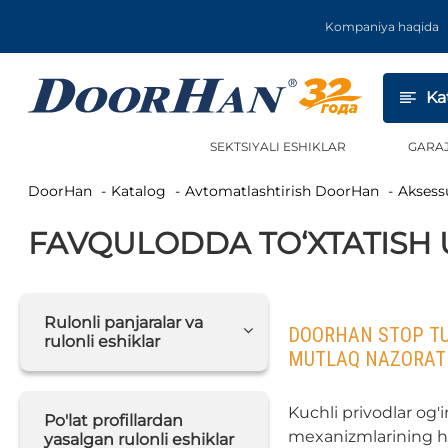
Kompaniya haqida
Ka
SEKTSIYALI ESHIKLAR
GARA
DoorHan
Katalog
Avtomatlashtirish DoorHan
Aksess
FAVQULODDA TO‘XTATISH
Rulonli panjaralar va
DOORHAN STOP TU
rulonli eshiklar
MUTLAQ NAZORAT 
Kuchli privodlar og'
Po'lat profillardan
mexanizmlarining h
yasalgan rulonli eshiklar