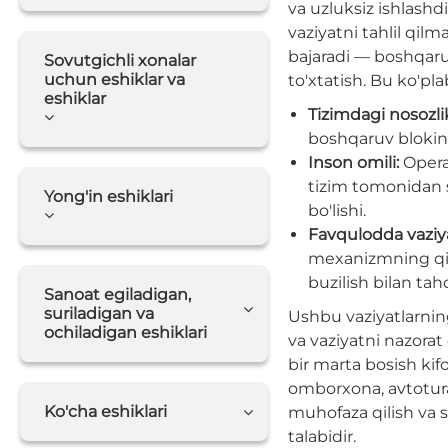
va uzluksiz ishlashdi
vaziyatni tahlil qilm
bajaradi — boshqaruv
Sovutgichli xonalar
uchun eshiklar va
to'xtatish. Bu ko'pl
eshiklar
Tizimdagi nosozli
boshqaruv blokini
Inson omili:
Opera
tizim tomonidan 
Yong'in eshiklari
bo'lishi.
Favqulodda vaziy
mexanizmning qisi
buzilish bilan ta
Sanoat egiladigan,
suriladigan va
Ushbu vaziyatlarning 
ochiladigan eshiklari
va vaziyatni nazorat
bir marta bosish kif
omborxona, avtotur
Ko'cha eshiklari
muhofaza qilish va 
talabidir.