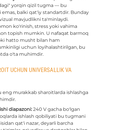
idagi" yorqin qizil tugma — bu
i emas, balki qat'iy standartdir. Bunday
izual mavjudlikni ta'minlaydi.
mon ko'rinish, stress yoki vahima
son topish mumkin. U nafaqat barmoq
 yoki hatto musht bilan ham
mumkinligi uchun loyihalashtirilgan, bu
atda o'ta muhimdir.
OIT UCHUN UNIVERSALLIK VA
eng murakkab sharoitlarda ishlashga
himdir.
shi diapazoni:
240 V gacha bo'lgan
oqlarda ishlash qobiliyati bu tugmani
sidan qat'i nazar, deyarli barcha