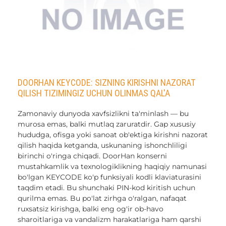
DOORHAN KEYCODE: SIZNING KIRISHNI NAZORAT
QILISH TIZIMINGIZ UCHUN OLINMAS QAL'A
Zamonaviy dunyoda xavfsizlikni ta'minlash — bu
murosa emas, balki mutlaq zaruratdir. Gap xususiy
hududga, ofisga yoki sanoat ob'ektiga kirishni nazorat
qilish haqida ketganda, uskunaning ishonchliligi
birinchi o'ringa chiqadi. DoorHan konserni
mustahkamlik va texnologiklikning haqiqiy namunasi
bo'lgan KEYCODE ko'p funksiyali kodli klaviaturasini
taqdim etadi. Bu shunchaki PIN-kod kiritish uchun
qurilma emas. Bu po'lat zirhga o'ralgan, nafaqat
ruxsatsiz kirishga, balki eng og'ir ob-havo
sharoitlariga va vandalizm harakatlariga ham qarshi