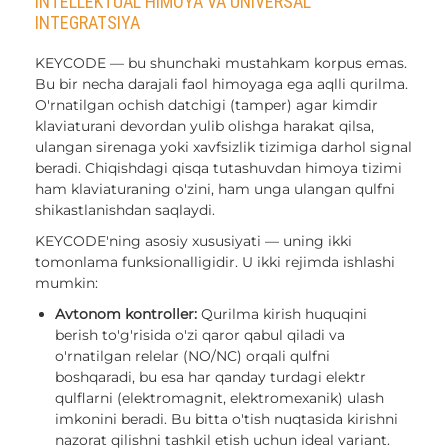
INTELLEKTUAL HIMOYA VA UNIVERSAL
INTEGRATSIYA
KEYCODE — bu shunchaki mustahkam korpus emas.
Bu bir necha darajali faol himoyaga ega aqlli qurilma.
O'rnatilgan ochish datchigi (tamper) agar kimdir
klaviaturani devordan yulib olishga harakat qilsa,
ulangan sirenaga yoki xavfsizlik tizimiga darhol signal
beradi. Chiqishdagi qisqa tutashuvdan himoya tizimi
ham klaviaturaning o'zini, ham unga ulangan qulfni
shikastlanishdan saqlaydi.
KEYCODE'ning asosiy xususiyati — uning ikki
tomonlama funksionalligidir. U ikki rejimda ishlashi
mumkin:
Avtonom kontroller:
Qurilma kirish huquqini
berish to'g'risida o'zi qaror qabul qiladi va
o'rnatilgan relelar (NO/NC) orqali qulfni
boshqaradi, bu esa har qanday turdagi elektr
qulflarni (elektromagnit, elektromexanik) ulash
imkonini beradi. Bu bitta o'tish nuqtasida kirishni
nazorat qilishni tashkil etish uchun ideal variant.