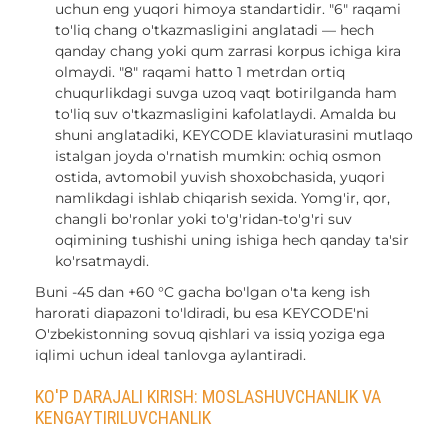
uchun eng yuqori himoya standartidir. "6" raqami
to'liq chang o'tkazmasligini anglatadi — hech
qanday chang yoki qum zarrasi korpus ichiga kira
olmaydi. "8" raqami hatto 1 metrdan ortiq
chuqurlikdagi suvga uzoq vaqt botirilganda ham
to'liq suv o'tkazmasligini kafolatlaydi. Amalda bu
shuni anglatadiki, KEYCODE klaviaturasini mutlaqo
istalgan joyda o'rnatish mumkin: ochiq osmon
ostida, avtomobil yuvish shoxobchasida, yuqori
namlikdagi ishlab chiqarish sexida. Yomg'ir, qor,
changli bo'ronlar yoki to'g'ridan-to'g'ri suv
oqimining tushishi uning ishiga hech qanday ta'sir
ko'rsatmaydi.
Buni -45 dan +60 °C gacha bo'lgan o'ta keng ish
harorati diapazoni to'ldiradi, bu esa KEYCODE'ni
O'zbekistonning sovuq qishlari va issiq yoziga ega
iqlimi uchun ideal tanlovga aylantiradi.
KO'P DARAJALI KIRISH: MOSLASHUVCHANLIK VA
KENGAYTIRILUVCHANLIK