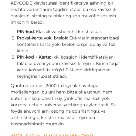
KEYCODE klaviaturasi identifikatsiyalashning bir
nechta variantlarini taqdim etadi, bu esa xavfsizlik
darajasini sizning talablaringizga muvofiq sozlash
imkonini beradi:
PIN-kod:
Klassik va ishonchli kirish usuli.
Proksi-karta yoki brelok:
EM-Marin standartidagi
kontaktsiz karta yoki brelok orqali qulay va tez
kirish.
PIN-kod + Karta:
Ikki bosqichli identifikatsiyani
talab qiluvchi yuqori xavfsizlik rejimi. Kirish faqat
karta ko'rsatilib, to'g'ri PIN-kod kiritilgandan
keyingina ruxsat etiladi.
Qurilma xotirasi 2000 ta foydalanuvchiga
mo'ljallangan, bu uni ham bitta oila uchun, ham
butun bir ko'p qavatli uy, yirik ofis markazi yoki
korxona uchun universal yechimga aylantiradi. Siz
foydalanuvchilarni osongina qo'shishingiz va
o'chirishingiz, kirishni real vaqt rejimida
boshqarishingiz mumkin.