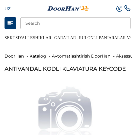
UZ
SEKTSIYALI ESHIKLAR
GARAJLAR
RULONLI PANJARALAR VA 
DoorHan
Katalog
Avtomatlashtirish DoorHan
Aksessua
ANTIVANDAL KODLI KLAVIATURA KEYCODE