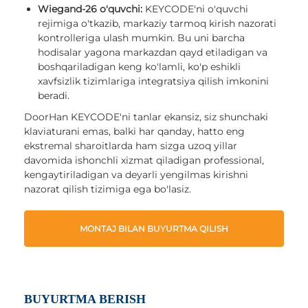
Wiegand-26 o'quvchi:
KEYCODE'ni o'quvchi
rejimiga o'tkazib, markaziy tarmoq kirish nazorati
kontrolleriga ulash mumkin. Bu uni barcha
hodisalar yagona markazdan qayd etiladigan va
boshqariladigan keng ko'lamli, ko'p eshikli
xavfsizlik tizimlariga integratsiya qilish imkonini
beradi.
DoorHan KEYCODE'ni tanlar ekansiz, siz shunchaki
klaviaturani emas, balki har qanday, hatto eng
ekstremal sharoitlarda ham sizga uzoq yillar
davomida ishonchli xizmat qiladigan professional,
kengaytiriladigan va deyarli yengilmas kirishni
nazorat qilish tizimiga ega bo'lasiz.
MONTAJ BILAN BUYURTMA QILISH
BUYURTMA BERISH