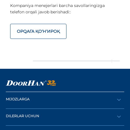
Kompaniya menejerlari barcha savollaringizga
telefon orqali javob berishadi::
ОРQАГА ҚO‘Н‘ИРОҚ
MIJOZLARGA
Buyurtma berish
DILERLAR UCHUN
Katalog
Diler bo‘lish
Dilerni topish