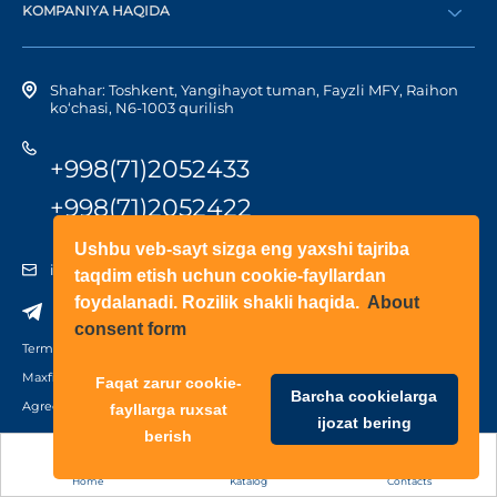
KOMPANIYA HAQIDA
Shaxsiy kabinetga kirish
Kompaniya tarixi
Shahar: Toshkent, Yangihayot tuman, Fayzli MFY, Raihon
ko‘chasi, N6-1003 qurilish
+998(71)2052433
+998(71)2052422
Ushbu veb-sayt sizga eng yaxshi tajriba
info@doorhan.uz
taqdim etish uchun cookie-fayllardan
foydalanadi. Rozilik shakli haqida.
About
consent form
Terms of use
Maxfiylik siyosati
Faqat zarur cookie-
Barcha cookielarga
Agreement on the processing of personal data
fayllarga ruxsat
ijozat bering
berish
Home
Katalog
Contacts