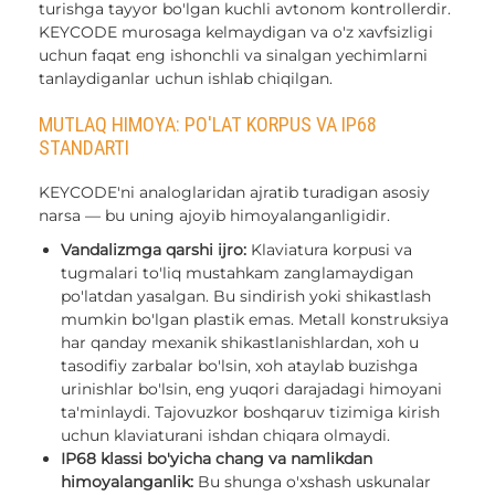
turishga tayyor bo'lgan kuchli avtonom kontrollerdir.
KEYCODE murosaga kelmaydigan va o'z xavfsizligi
uchun faqat eng ishonchli va sinalgan yechimlarni
tanlaydiganlar uchun ishlab chiqilgan.
MUTLAQ HIMOYA: PO'LAT KORPUS VA IP68
STANDARTI
KEYCODE'ni analoglaridan ajratib turadigan asosiy
narsa — bu uning ajoyib himoyalanganligidir.
Vandalizmga qarshi ijro:
Klaviatura korpusi va
tugmalari to'liq mustahkam zanglamaydigan
po'latdan yasalgan. Bu sindirish yoki shikastlash
mumkin bo'lgan plastik emas. Metall konstruksiya
har qanday mexanik shikastlanishlardan, xoh u
tasodifiy zarbalar bo'lsin, xoh ataylab buzishga
urinishlar bo'lsin, eng yuqori darajadagi himoyani
ta'minlaydi. Tajovuzkor boshqaruv tizimiga kirish
uchun klaviaturani ishdan chiqara olmaydi.
IP68 klassi bo'yicha chang va namlikdan
himoyalanganlik:
Bu shunga o'xshash uskunalar