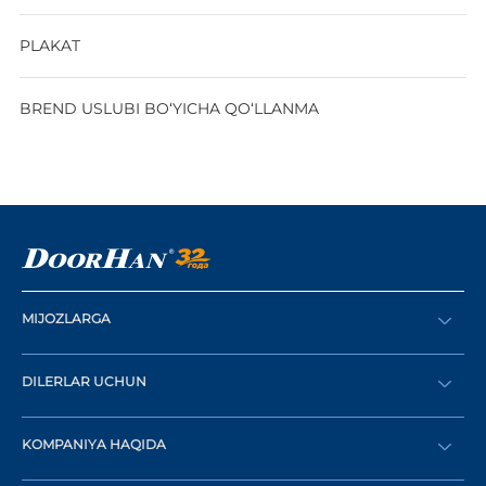
PLAKAT
BREND USLUBI BO‘YICHA QO‘LLANMA
MIJOZLARGA
Buyurtma berish
DILERLAR UCHUN
Katalog
Diler bo‘lish
Dilerni topish
KOMPANIYA HAQIDA
Shaxsiy kabinetga kirish
Kompaniya tarixi