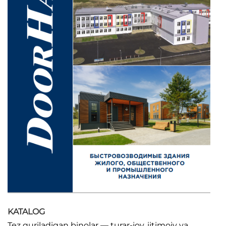
KATALOG
Tez quriladigan binolar — turar-joy, ijtimoiy va