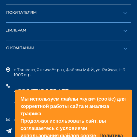
ПОКУПАТЕЛЯМ
Оформить заказ
ДИЛЕРАМ
Каталог
Стать дилером
Найти дилера
О КОМПАНИИ
Вход в ЛК
История компании
г. Ташкент, Янгихаёт р-н, Файзли МФЙ, ул. Райхон, Н6-
1003 стр.
+998(71)2052433
Мы используем файлы «куки» (cookie) для
+998(71)2052422
корректной работы сайта и анализа
трафика.
info@doorhan.uz
Продолжая использовать сайт, вы
соглашаетесь с условиями
использования файлов cookie.
Политика