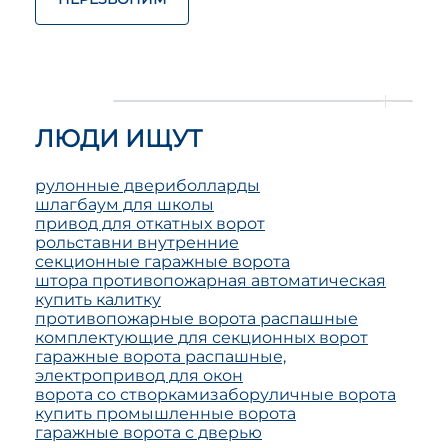
ЛЮДИ ИЩУТ
рулонные двери
болларды
шлагбаум для школы
привод для откатных ворот
рольставни внутренние
секционные гаражные ворота
штора противопожарная автоматическая
купить калитку
противопожарные ворота распашные
комплектующие для секционных ворот
гаражные ворота распашные,
электропривод для окон
ворота со створками
забор
уличные ворота
купить промышленные ворота
гаражные ворота с дверью