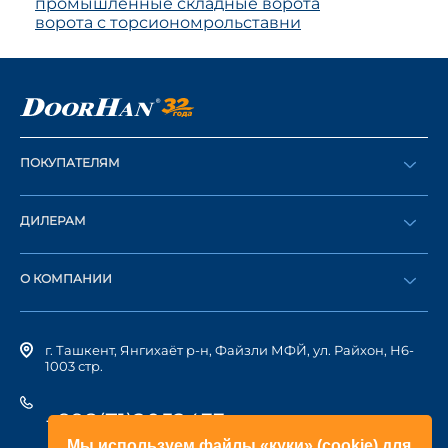
промышленные складные ворота
ворота с торсионом
рольставни
ПОКУПАТЕЛЯМ
Оформить заказ
ДИЛЕРАМ
Каталог
Стать дилером
Найти дилера
О КОМПАНИИ
Вход в ЛК
История компании
г. Ташкент, Янгихаёт р-н, Файзли МФЙ, ул. Райхон, Н6-
1003 стр.
+998(71)2052433
Мы используем файлы «куки» (cookie) для