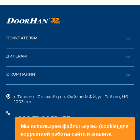
ПОКУПАТЕЛЯМ
Оформить заказ
ДИЛЕРАМ
Каталог
Стать дилером
Найти дилера
О КОМПАНИИ
Вход в ЛК
История компании
г. Ташкент, Янгихаёт р-н, Файзли МФЙ, ул. Райхон, Н6-
1003 стр.
+998(71)2052433
Мы используем файлы «куки» (cookie) для
+998(71)2052422
корректной работы сайта и анализа