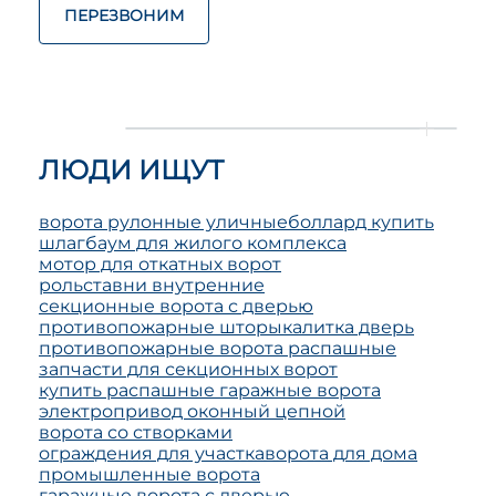
ПЕРЕЗВОНИМ
ЛЮДИ ИЩУТ
ворота рулонные уличные
боллард купить
шлагбаум для жилого комплекса
мотор для откатных ворот
рольставни внутренние
секционные ворота с дверью
противопожарные шторы
калитка дверь
противопожарные ворота распашные
запчасти для секционных ворот
купить распашные гаражные ворота
электропривод оконный цепной
ворота со створками
ограждения для участка
ворота для дома
промышленные ворота
гаражные ворота с дверью