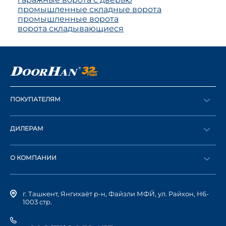
промышленные складные ворота
промышленные ворота
ворота складывающиеся
ПОКУПАТЕЛЯМ
Оформить заказ
ДИЛЕРАМ
Каталог
Стать дилером
Найти дилера
О КОМПАНИИ
Вход в ЛК
История компании
г. Ташкент, Янгихаёт р-н, Файзли МФЙ, ул. Райхон, Н6-
1003 стр.