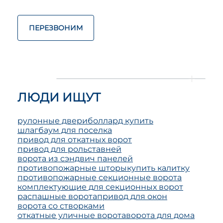
ПЕРЕЗВОНИМ
ЛЮДИ ИЩУТ
рулонные двери
боллард купить
шлагбаум для поселка
привод для откатных ворот
привод для рольставней
ворота из сэндвич панелей
противопожарные шторы
купить калитку
противопожарные секционные ворота
комплектующие для секционных ворот
распашные ворота
привод для окон
ворота со створками
откатные уличные ворота
ворота для дома