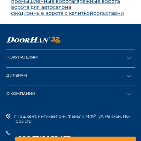
промышленные ворота
гаражные ворота
ворота для автосалона
секционные ворота с калиткой
рольставни
ПОКУПАТЕЛЯМ
Оформить заказ
ДИЛЕРАМ
Каталог
Стать дилером
Найти дилера
О КОМПАНИИ
Вход в ЛК
История компании
г. Ташкент, Янгихаёт р-н, Файзли МФЙ, ул. Райхон, Н6-
1003 стр.
+998(71)2052433