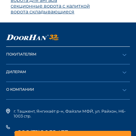
ворота для ангара
секционные ворота с калиткой
ворота складывающиеся
ПОКУПАТЕЛЯМ
Оформить заказ
ДИЛЕРАМ
Каталог
Стать дилером
Найти дилера
О КОМПАНИИ
Вход в ЛК
История компании
г. Ташкент, Янгихаёт р-н, Файзли МФЙ, ул. Райхон, Н6-
1003 стр.
+998(71)2052433