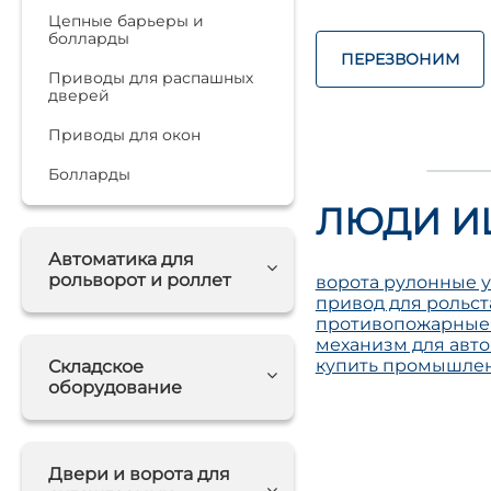
Цепные барьеры и
болларды
ПЕРЕЗВОНИМ
Приводы для распашных
дверей
Приводы для окон
Болларды
ЛЮДИ И
Автоматика для
рольворот и роллет
ворота рулонные 
привод для рольс
противопожарные
механизм для авт
купить промышле
Складское
оборудование
Двери и ворота для