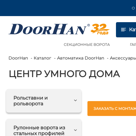
О
Ка
СЕКЦИОННЫЕ ВОРОТА
ГА
DoorHan
Каталог
Автоматика DoorHan
Аксессуар
ЦЕНТР УМНОГО ДОМА
Рольставни и
рольворота
ЗАКАЗАТЬ С МОНТА
Рулонные ворота из
стальных профилей