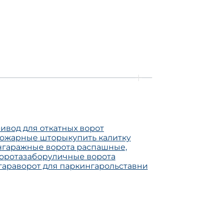
ивод для откатных ворот
пожарные шторы
купить калитку
н
гаражные ворота распашные,
орота
забор
уличные ворота
гара
ворот для паркинга
рольставни