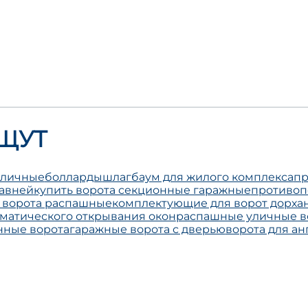
ЩУТ
уличные
болларды
шлагбаум для жилого комплекса
пр
тавней
купить ворота секционные гаражные
противо
 ворота распашные
комплектующие для ворот дорха
оматического открывания окон
распашные уличные в
нные ворота
гаражные ворота с дверью
ворота для ан