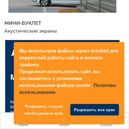
МИНИ-БУКЛЕТ
Акустические экраны
Мы используем файлы «куки» (cookie) для
корректной работы сайта и анализа
трафика.
Продолжая использовать сайт, вы
соглашаетесь с условиями
использования файлов cookie.
Политика
использования
Разрешить только
Разрешить все куки
необходимые куки
Главная
Каталог
Контакты